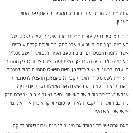
עתה מתנהל מונטג אחרת ותובע מהעירייה לאכוף את החוק.
מעניין.
הנה הפרטים כפי שעולים ממכתב אותו שיגר ליועץ המשפטי של
העירייה. כך כותב: בשבוע שעבר התקיימה וועדת קבלת עובדים
אשר התמודדו במכרזים רבים מטעם העירייה. בוועדה ישב מנכ"ל
העירייה כיו"ר הוועדה , בנוסף השתתפה נציגת ציבור כחלק מהרכב
הוועדה. ברצוני לשאול כדלקמן
.
האם הואצלו סמכויות כחוק למנכ"ל
העירייה לשמש כיו"ר הועדת קבלה? באם אכן הואצלו לו סמכויות,
האם מליאת מועצת העיר אישרה את האצלת הסמכויות כדין ?
אבקש לצרף פרוטוקול של האישור
.
האם נציגת ציבור שהייתה חלק
מהרכב הוועדה התקבלה לאחר פרסום קול קורא כדין או היא מינוי
אישי של ראש העיר
האם אתה אישרת בחוו"ד את מינויה לנציגת ציבור לאחר בדיקה