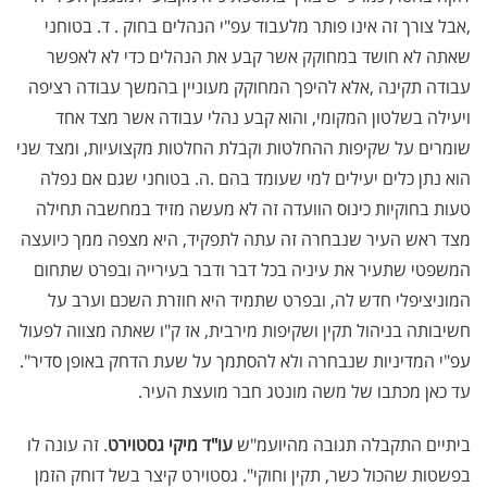
,אבל צורך זה אינו פותר מלעבוד עפ"י הנהלים בחוק
.
ד. בטוחני
שאתה לא חושד במחוקק אשר קבע את הנהלים כדי לא לאפשר
עבודה תקינה
,
אלא להיפך המחוקק מעוניין בהמשך עבודה רציפה
ויעילה בשלטון המקומי, והוא קבע נהלי עבודה אשר מצד אחד
שומרים על שקיפות ההחלטות וקבלת החלטות מקצועיות, ומצד שני
הוא נתן כלים יעילים למי שעומד בהם
.
ה. בטוחני שגם אם נפלה
טעות בחוקיות כינוס הוועדה זה לא מעשה מזיד במחשבה תחילה
מצד ראש העיר שנבחרה זה עתה לתפקיד, היא מצפה ממך כיועצה
המשפטי שתעיר את עיניה בכל דבר ודבר בעירייה ובפרט שתחום
המוניציפלי חדש לה, ובפרט שתמיד היא חוזרת השכם וערב על
חשיבותה בניהול תקין ושקיפות מירבית, אז ק"ו שאתה מצווה לפעול
עפ"י המדיניות שנבחרה ולא להסתמך על שעת הדחק באופן סדיר".
עד כאן מכתבו של משה מונטג חבר מועצת העיר.
ביתיים התקבלה תגובה מהיועמ"ש
עו"ד מיקי גסטוירט
. זה עונה לו
בפשטות שהכול כשר, תקין וחוקי". גסטוירט קיצר בשל דוחק הזמן