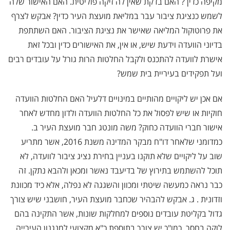
מקיפה כדין
?
האם בדקת שאין לה זיקה פוליטית. האם האישור שלה
לשמש כנציגת ציבור עבר במליאת מועצת העיר כדין? אבקש לצרף
את פרוטוקול המליאה שאישר את נציגת הציבור. האם השתתפת
בדיוני הוועדה וידעת שיש, או אין, את האישורים כדין ובכל זאת
אישרת לוועדה להתכנס ולקבל החלטות הרות גורל על עובדים רבים
ועל תפקידים בעיריית בית שמש
?
אם אכן יש ליקויים מהותיים במינויים דלעיל האם החלטות הוועדה
חוקיות או שיש לפסול את כל החלטות הוועדה ולדון מחדש לאחר
אישור חברי הוועדה כחוק? משה מונטג חבר מועצת העיר ב.
כמדומני שלאחר דו"ח מבקר המדינה משנת 2016, אשר מתריע
שוב על ליקויים שלא תוקנו בעניין בחירת נציג ציבור לוועדה, לא
תוכל להשתמש בתירוץ של בדיעבד נאשר ומכאן ולהבא נתקן. זה
כבר נראה כמעשה שיטתי ומכוון והשגגה לא נפלה, אלא כיד מכוונת
וזדונית
.
ג. אבקש להבהיר שכחבר מועצת העיר, חושבני שיש צורך
גדול בקליטת עובדים נוספים למחלקות שונות, אשר התקינה בהם
לוקה בחסר, כמו"כ יש צורך בתוספת כ"א מקצועי למנגנון העירייה