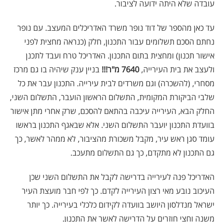
עובדה שלא היתה ידועה לציבור.
עד כאן מהספר של דוד נופר משרד האדריכלים המעצב. עם נופר
נחתם הסכם תשלומים עבור התכנון, חלק (כנראה מחצית לפני
אישור תכנון) ומחצית בתום התכנון. האדריכל טרח ועבד לתכנן
ולעצב את בית העירייה,
7640 מ"ר!!!
בניין ענק שיהיה בו גם מרכז
מסחרי, (להשכרה) וגם משרדים לבית עירייה. התכנון עבר את כל
שלבי הביקורת המקומית, התשלום הראשון הועבר, התשלום השני,
החלק הבא, העירייה עיכבה בהתאם להסכם, שרק אחרי מתן אישור
בוועדת התכנון יועבר התשלום השני. אלא שבאגף התכנון בראשו
עומד סגן ראש עיר, מקבל משכורת מהציבור, לא ממהר לאשר, כך
גם התכנון לא מתקדם, כך גם התשלום מתעכב.
האדריכל פנה לעירייה בדרישה לקבל את התשלום השני שכן
העיכוב נובע מאי רצון העירייה לקדם. כך לפי חבר מועצת העיר
ישראל מנדלסון היושב בוועדה לקידום כלכלי בעירייה. כך יותר
משנה וחצי חוזרים על הדרישה לאשר את התכנון.