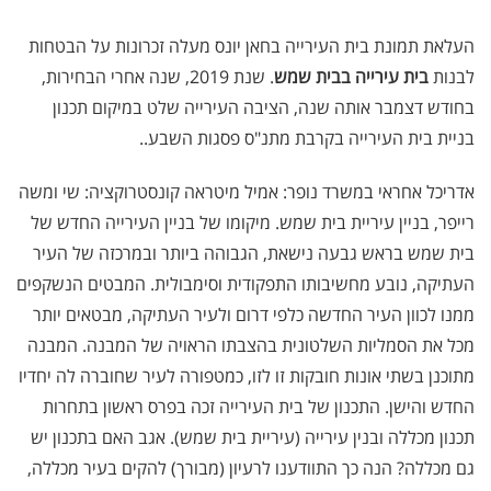
העלאת תמונת בית העירייה בחאן יונס מעלה זכרונות על הבטחות
לבנות
בית עירייה בבית שמש
. שנת 2019, שנה אחרי הבחירות,
בחודש דצמבר אותה שנה, הציבה העירייה שלט במיקום תכנון
בניית בית העירייה בקרבת מתנ"ס פסגות השבע..
אדריכל אחראי במשרד נופר: אמיל מיטראה קונסטרוקציה: שי ומשה
רייפר, בניין עיריית בית שמש. מיקומו של בניין העירייה החדש של
בית שמש בראש גבעה נישאת, הגבוהה ביותר ובמרכזה של העיר
העתיקה, נובע מחשיבותו התפקודית וסימבולית. המבטים הנשקפים
ממנו לכוון העיר החדשה כלפי דרום ולעיר העתיקה, מבטאים יותר
מכל את הסמליות השלטונית בהצבתו הראויה של המבנה. המבנה
מתוכנן בשתי אונות חובקות זו לזו, כמטפורה לעיר שחוברה לה יחדיו
החדש והישן. התכנון של בית העירייה זכה בפרס ראשון בתחרות
תכנון מכללה ובנין עירייה (עיריית בית שמש). אגב האם בתכנון יש
גם מכללה? הנה כך התוודענו לרעיון (מבורך) להקים בעיר מכללה,