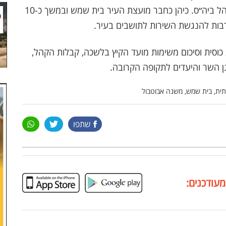
תורניות. שימש בעברו כאיש חינוך מורה מחנך ומנהל ביה״ס. כיהן כחבר מועצת העיר בית שמש ובמשך כ-10
בות להנגשת השירות לתושבים בעיר.
וסית וסיכום משימות מועד הקיץ בלשכה, קבלות הקהל,
גן השר והיעדים לתקופה הקרובה.
תית, בית שמש, משנה אבוטבול
שתפו
מעודכנים: