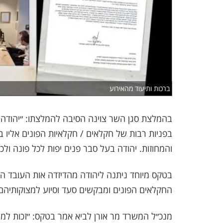
ברכות ותיעוד מהאירוע
בהמלצת סגן השר צוינה הסיבה להמלצתו: ״יהודה 
בפניות רבות של חקלאים / חקלאיות הפונים אליו ב
והמחוזות. יהודה בעל סבר פנים יפות לכל פונה ולכ
בטקס מיוחד ניתנה ליהודה מהדיזדה אות העובד המ
החקלאים הפונים ומבקשים סעד וסיוע למצוקותיהם
מנכ״ל המשרד מר אורן לביא אמר בטקס: ״זכות למש