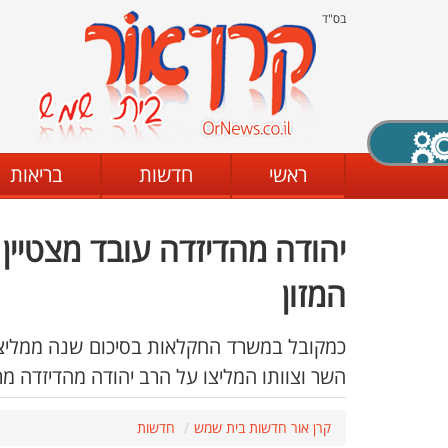
בס"ד
X סגירה
ראשי
חדשות
בריאות
יהודה מהדיזדה עובד מצטיין
דת
מצב שחור - לבן
קביעת ניגודיות
המזון
כמקובל במשרד החקלאות בסיכום שנה ממליצים
ים
גופן קריא
הגדלת האתר
השר וצוותו המליצו על הרב יהודה מהדיזדה מר
קרן אור חדשות בית שמש
חדשות