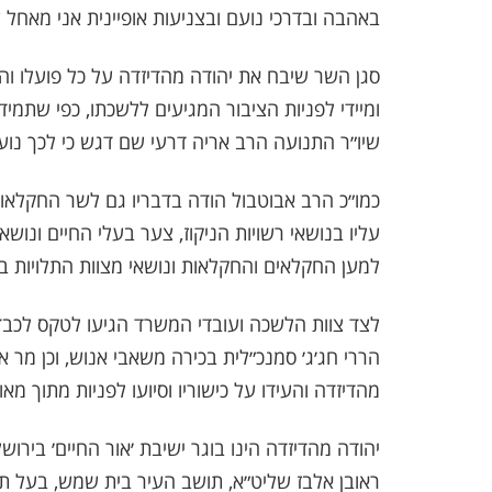
באהבה ובדרכי נועם ובצניעות אופיינית אני מאחל 
סגן השר שיבח את יהודה מהדיזדה על כל פועלו והס
ומיידי לפניות הציבור המגיעים ללשכתו, כפי שתמיד 
שיו״ר התנועה הרב אריה דרעי שם דגש כי לכך נועד
כמו״כ הרב אבוטבול הודה בדבריו גם לשר החקלאות
עליו בנושאי רשויות הניקוז, צער בעלי החיים ונוש
למען החקלאים והחקלאות ונושאי מצוות התלויות ב
לצד צוות הלשכה ועובדי המשרד הגיעו לטקס לכבד 
הררי חג׳ג׳ סמנכ״לית בכירה משאבי אנוש, וכן מר אי
מהדיזדה והעידו על כישוריו וסיועו לפניות מתוך מ
יהודה מהדיזדה הינו בוגר ישיבת ׳אור החיים׳ ביר
ראובן אלבז שליט״א, תושב העיר בית שמש, בעל ת