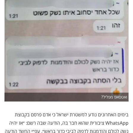
ואטסאפ מפליל?
בימים האחרונים נודע למשטרת ישראל כי אדם פרסם בקבוצת
WhatsApp ציבורית שהוא חבר בה, הודעה שבה רשם: ״אז יהיה
נשק לכולם והזדמנות לדפוק לביבי כדור בראש״. עפ״י החשד הודעה