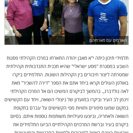
האורחים עם מארחיהם
תלמידי תיכון כיתה י"א מאבן יהודה התארחו במרכז הקהילתי פסגות
השבע במסגרת "מסע ישראלי" שהיא תכנית התנדבותית וקהילתית
שמטרתה ליצור חיבורים בין הקהילות השונות. התלמידים ביקרו
באולפן העולים וקראו ביחד אתם את הספר "דירה להשכיר" מאת
לאה גולדברג,. בהמשך לביקורם המשיכו הם אל המרכז הקהילתי
זינמן לב העיר וביקרו במועדון של ניצולי השואה, ויחד עם הקשישים
במקום שמעו סיפורים וחוויות מפי הקשישים על עברם בתקופת
השואה ולאחריה, וביצעו פעילויות משותפות נוספות איתם. בסיום
ביקורם בעיר וברשת המרכזים הקהילתיים הביעו התלמידים את
שביעות רצונם באשר לחיבורים ולחוויות המרגשות והמעניינות