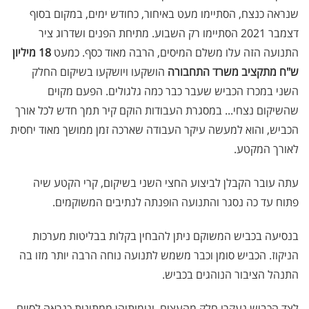
שנראה כנצח, הסתיימו מעט באיחור, כחודש ימים, במקום בסוף
דצמבר 2021 הסתיימו רק השבוע. מתיחת הפנים ושדרוג ציר
התנועה הזה עלו משלם המיסים, הרבה מאוד כסף. כמעט
18 מיליון
ש"ח מתקציב משרד התחבורה
הושקעו ויושקעו בשיקום החלק
השני במכרז הכביש שעבר כבר כמה גלגולים. הפעם מקוים
שהשיקום נצחי... במסגרת העבודות הוקם קיר תמך חדש לכל אורך
הכביש, והוא למעשה עיקר העבודה שארכה זמן ממושך מאוד יחסית
לאורך המקטע.
עתה עובר הקבלן לביצוע החצי השני בשיקום, קרי הקטע שיה
פתוח עד כה נסגר והתנועה הופנתה לנתיבים המשוקמים.
בנסיעה בכביש המשוקם ניתן להבחין בקלות בבליטות מערכות
הניקוז. הכביש סומן וכבר משמש לתנועה נוחה הרבה יותר מזו בה
התנהל הציבור הנוהגים בכביש.
לצד הכביש נעקרו חלק מהעצים, וגומותיהן ממתינות כנראה לסיום