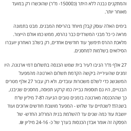
והמתקנים נבנה ללא היתר (כ15000- מ"ר) שהוכשרו רק במועד
מאוחר יותר.
בימים האלה עוסק קבלן מיוחד בהריסת המבנים. מבט בתמונה
מראה כי כל מבני המשרדים כבר נהרסו, ממש כמו אולם הייצור.
מלאכת ההרס תימשך עוד חודשים אחדים, רק בשלב האחרון יועברו
הסילואים בשלמות למחסנים.
27 אלף מ"ר הניבו לעיר בית שמש הכנסה בתשלום דמי ארנונה. היו
זמנים שהעירייה ביקשה הקדמת תשלום הארנונה מהמפעל
המשגשג כדי לשלם משכורות עובדים. ולא רק עבור 27 אלף מטרים
הבנויים, היו גם תוספות גבייה כמו קרקע תפוסה, מחסנים שניבנו,
כך שההכנסה מארנונה בזמנים טובים הגיעה ל7-8 מיליון ש"ח
בשנה!!! לשנתיים עד שלוש - המפעל מושבת חודשים ארוכים ועוד
יושבת עוד כמה שנים עד להשלמת בנית המרלוג החדש- של
הפסקה זה אומר אבדן הכנסות בערך של כ- 24-16 מיליון ₪.