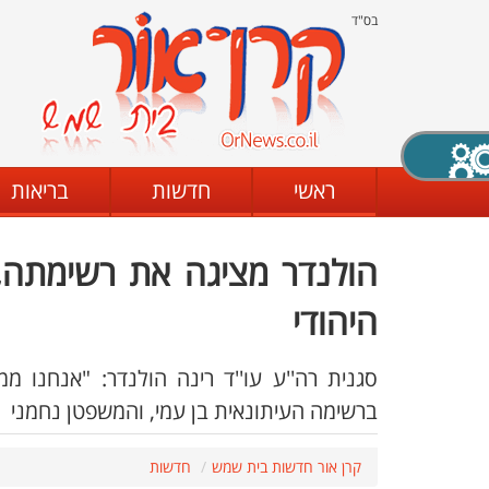
בס"ד
X סגירה
ראשי
חדשות
בריאות
הולנדר מציגה את רשימתה, 
דת
מצב שחור - לבן
קביעת ניגודיות
היהודי
סגנית רה''ע עו''ד רינה הולנדר: "אנחנו מ
ים
גופן קריא
הגדלת האתר
ברשימה העיתונאית בן עמי, והמשפטן נחמני
קרן אור חדשות בית שמש
חדשות