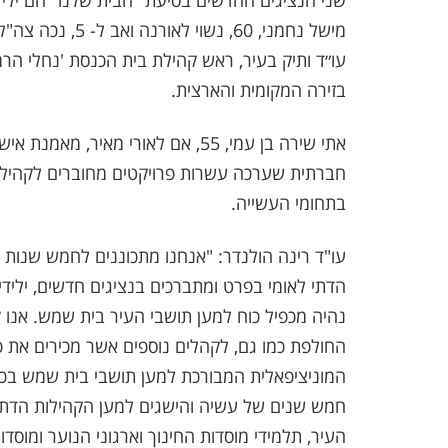
שני הנציגים החדשים בסיעת "הבית שלנו" הם יליד
מישל נחמני, 60, 
עו״ד ותיק בעיר, ראש קהילת בית הכנסת 'נחלי הרמה
בזירה המקומית והארצית.
אתי שירה בן עמי, 55, אם לאורי מא
חברתית שערכה עשרות פרויקטים מחוברים לקהילה 
בתחומי העשייה.
עו"ד רינה הולנדר: "אנחנו מתכוננים לחמש שנות 
הדתי לאומי בפרט ומתברכים בנציגים חדשים, ילידי
נהיה מכפיל כוח למען תושבי העיר בית שמש. אנו ק
החולפת כמו גם, לקהלים נוספים אשר מכירים את פו
חמש שנים של עשיה והישגים למען הקהילות הדתיות
העיר, תלמידי מוסדות החינוך וארגוני הנוער ומוסד