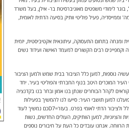
י בית שמש ונטועים עמוק בעשיה הציבורית בעיר. מאיר
נשוי לאורנה ואב ל- 5, נכה צה"ל, בוגר לימודי משפטים מאוניברסיטת בר- אילן, בעל משרד
' וממייסדיה, פעיל פוליטי וותיק בסיעה הדתית לאומית,
יר, מאמנת אישית ומנחה בתחום התעסוקה, עיתונאית אקטיביסטית, יזמית
וקמפיינים רבים הקשורים למעמד האישה ועידוד נשים
עשיה נוספות, למען כלל הציבור בבית שמש ולמען הציבור
 העיר המוכרים היטב בנוף החברתי והפוליטי בעיר. יחד
וראים לקהל הבוחרים שנתן בנו אמון ובחר בנו בקדנציה
עלנו למען תושבי העיר: סייעו לנו להמשיך בפעילות
המוניציפאלית המבורכת למען תושבי בית שמש בכלל ולציבור הדתי לאומי בפרט. בעזר=D7כם נמשיך לעוד
 והציוניות, למען הוותיקים, העולים החדשים, נשות
ות הרווחה. אנחנו עובדים כל העת על חיבורים נוספים