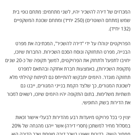
המכרזים של דירה להשכיר יהיו, לשני מתחמים: מתחם נופי בית
שמש (מתחם השוטרים) (250 יח״ד) ומתחם שכונת המשקפיים
(132 יח״ד).
הפרויקטים ינוהלו על ידי "דירה להשכיר", המכתיבה את מפרט
הבנייה, מפרט התחזוקה ונוסח הסכם השכירות. החברות שיזכו,
יחויבו לתפעל ולתחזק את הפרויקטים, למשך תקופה של כ-20 שנים
(תקופת השכירות), באמצעות חברת אחזקה ובהתאם למפרט
תחזוקה מוגדר. היזמים יתבקשו להתייחס גם לפיתוח קהילתי מלא
לשכונת המגורים, כך שלצד הקמת בנייני המגורים, ייבנו גם
תשתיות משלימות. בתום התקופה יהיו היזמים שיזכו, רשאים למכור
את הדירות בשוק החופשי.
יצוין כי בכל פרויקט מיועדות רבע מהדירות לבעלי אישור זכאות
במסלול מחיר למשתכן (חסרי דירה) אשר ייהנו מהנחה של 20%
ממחיר השוק. בדירות שאינן בשכר דירה מופחת שכר הדירה הוא