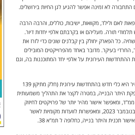
ם התחבורה לא זמינה אפשר להגיע לגן החיות בירושלים.
ות לאם ולילד, מקוואות, ישיבות, כוללים, והרבה הרבה
תלמודי תורה. מעליהם או בקרבתם אלפי יחדות דיור.
בריכות שחיה. כל הפארק יחולק בין קבלנים שונים כדי לזרז את
 החרדי בעיקר. מדובר באחד מהפרוייקטים המובילים
ת ההתחדשות העירונית על אלפי יחד המתוכננות בה, וגם
התכנית מובאת לאישור במסגרת תוכנית לרישוי מהיר היא כלי חדש בהתחדשות עירונית (חלק מתיקון 139
להפקת היתר הבנייה, במטרה לקצר את התהליך משמעותית
ללא ממ"ד, ומאפשר אישור מהיר יותר של פרויקטים לחיזוק
ומיגון. התקנות המגדירות את ההליך נכנסו לתוקף בנובמבר 2023, ומאפשרות לוועדות מקומיות לאשר
ור תכנית והיתר בנייה, כחלופה ל תמ"א 38.