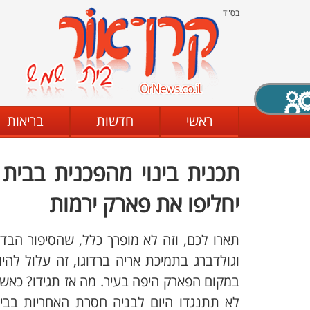
בס"ד
X סגירה
ראשי
חדשות
בריאות
תכנית בינוי מהפכנית בבית
דת
מצב שחור - לבן
קביעת ניגודיות
יחליפו את פארק ירמות
תארו לכם, וזה לא מופרך כלל, שהסיפור הבדא
ים
גופן קריא
הגדלת האתר
וגולדברג בתמיכת אריה ברדוגו, זה עלול להיו
במקום הפארק היפה בעיר. מה אז תגידו? כאש
לא תתנגדו היום לבניה חסרת האחריות בבי