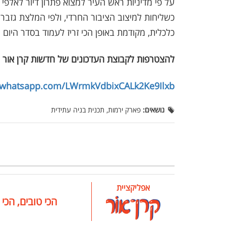
על פי מדיניות ראש העיר למצוא פתרון דיור לאלפ
כשליחות למיצוב הציבור החרדי, ולפי המלצת גזב
כלכלית, מקודמת באופן הכי זריז לעמוד בסדר היום הציב
להצטרפות לקבוצת העדכונים של חדשות קרן אור 
t.whatsapp.com/LWrmkVdbixCALk2Ke9Ilxb
נושאים:
פארק ירמות, תכנית בניה עתידית
אפליקציית
הכי טובים, הכי 