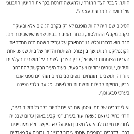
הותמ"ל בכל הצד המזרחי, ולמעשה דורסת בכך את ההיגיון התכנוני
של הוועדה המחוזית עצמה".
הסיכום שם היה להיות מופנם לא רק בקרב הגופים אלא ובעיקר
בקרב מקבלי ההחלטות, נבחרי הציבור בבית שמש שיושבים דומם.
הנה הוא ככתבו וכלשונו: "המאבק על עתיד השטח הזה מחדד את
הקונפליקט המתמשך בין צורכי הפיתוח והדיור של בית שמש, אחת
הערים הצומחות בישראל, לבין הצורך לשמור על מושבים חקלאיים
ותיקים, שטחים ירוקים ויער פעיל. בעוד העיר מבקשת להתרחב
מזרחה, תושבים, מומחים וגופים סביבתיים מזהירים מפני אובדן
צביון, מחיקת קהילות ותשתיות חקלאיות, ופגיעה בלתי הפיכה
בערכי טבע ונוף.,
ואולי דבריה של תמי זוסמן שם ראויים להיות בלב כל תושב בעיר,
חרדי כחילוני (אם נשארו עוד בעיר). "מי קבע באופן עקום שבנייה
לחרדים חייבת לבוא על חשבון הטבע? לא ביקשנו ולא מעוניינים
בכך". לדבריה, "הופכים שטחי ציבור לבניינים, ובונים על פארקים