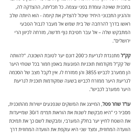
בתכנית שאינה עומדת בפני עצמה. כל תכליתה, ההצדקה לה,
וההגיון התכנוני היחיד שיכול להצדיק את קיומה - הוא היותה שלב
ראשו בדרך להרחבה של בית שמש אל מעבר לגבול הטבעי
המתבקש שלה – אל עבר חטיבת נוף חדשה, מזרחה לכיוון הרי
ירושלים".
קק"ל
מתנגדת לגריעת כ־200 דונם יער לטובת השכונה. "להוותה
של קק"ל מקודמות תוכניות הפוגעות באופן חמור בכל שטחי היער
הן ממערב לכביש 3855 והן ממזרח לו. אין לקבל מצב של הסכמה
לגריעת היער ממזרח לכביש בשעה שמקודמות תוכנית לגריעת
היער ממערב לכביש".
עו"ד שחר פטל
, המייצג את המשקים שנפגעים ישירות מהתוכנית,
מסביר כי "היא מבקשת לשנות את הוראות תמ״מ 30/1 שמייעדות
את השטח לחיץ יער בחלק המערבי, ומבקשת לשם כך את תמיכת
הוועדה המחוזית, ומצד שני היא עוקפת את הוועדה המחוזית דרך