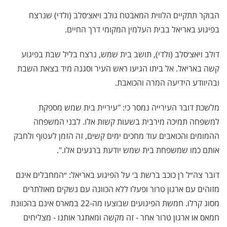
הבוקר תתקיים הלווית המאבטח גולב ויאצ׳סלב (ולדי) שנרצח
בפיגוע באריאל בבית העלמין המקומי דרך החיים.
דולב ויאצ׳סלב (ולדי), תושב בית שמש, נרצח בליל שבת בפיגוע
קשה באריאל. אל ביתו הגיעו ראש העיר וסגנה מיד בצאת השבת
ובהיוודע הידיעה המרה והכואבת.
מלשכת דובר העירייה נמסר כי: "עיריית בית שמש מספקת
למשפחה תמיכה מירבית בשעות קשות אלו. לבני המשפחה
ההמומים והכואבים עוד מחכים ימים קשים, זה הזמן לעטוף ולחבק
אותם כמו שמשפחת בית שמש יודעת ברגעים אלו.".
דובר צה״ל רן כוכב ברשת ב׳ על הפיגוע באריאל: ״המחבלים אינם
מזוהים עם ארגון טרור ופעלו ללא הכוונה עם נשקים מאולתרים
מסוג קרלו. חמשת הפיגועים שבוצעו מה-22 במארס אינם בהכוונת
חמאס או ארגון טרור אחר - זה מקשה ומאתגר אותנו - מצליחים