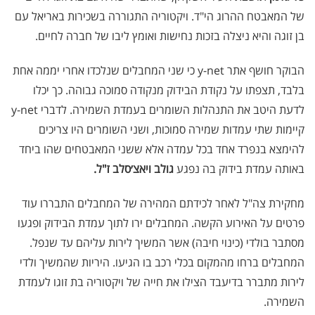
של המאבטח ההרוג הי"ד. ויקטוריה התגוררה בשכירות באריאל עם
בן זוגה והיא ניצלה בזכות נחישות ואומץ ליבו של חברה לחיים.
הבוקר חושף אתר
y-net
כי שני המחבלים שנלכדו אחרי יממה אחת
בלבד, תצפתו על נקודת הבידוק מנקודה סמוכה גבוהה. כך יכלו
לדעת היטב את התנהלות השומרים בעמדת השמירה. לדברי
y-net
קיימות שתי עמדות שמירה סמוכות, ושני השומרים היו צריכים
להימצא בנפרד אחד בכל עמדה אלא ששני המאבטחים שהו ביחד
באותה עמדת בידוק בה נפגע
גולב ויאצ׳סלב ז"ל.
מחקירת צה"ל לאחר לכידתם המהירה של המחבלים התבררו עוד
פרטים על האירוע הקשה. המחבלים ירו לתוך עמדת הבידוק ופגעו
מסתבר בולדי (כינוי חיבה) אשר המשיך לירות עליהם עד שנפל.
המחבלים ברחו מהמקום בכלי רכב בו הגיעו. היריות שהמשיך ולדי
לירות מתברר בדיעבד הצילו את חייה של ויקטוריה בת זוגו לעמדת
השמירה.