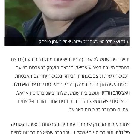
גולב ויאצ'סלב המאבטח ז"ל צילום: יצחק בוארון פייסבוק
תושב בית שמש לשעבר (הוריו ומשפחתו מתגוררים בעיר) נרצח
במהלך השבת בפיגוע אריאל. הנרצח הועסק כמאבטח בשער
הכניסה לעיר, וניצב בעמדת הבידוק בכניסה יחד עם מאבטחת
נוספת עליה הגן בגופו במהלך הירי. המאבטח שנרצח הוא
גולב
ויאצ׳סלב (ולדי)
, תושב בית שמש, שלמד באוניברסיטת אריאל.
המאבטח יוצא ממשפחה חרדית, הניח אחריו הורים ו-7 אחים
ואחיות התגורר בשכירות באריאל.
אתו בעמדת הבידוק שהתה בעת הירי מאבטחת נוספת,
ויקטוריה
פליגלמן
תושבת העיר אשקלון, שהתברר שהיא גם בת זוגו לחיים