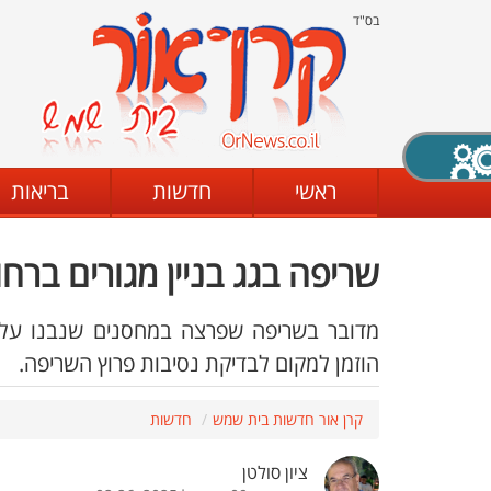
בס"ד
X סגירה
ראשי
חדשות
בריאות
שריפה בגג בניין מגורים ברחו
דת
מצב שחור - לבן
קביעת ניגודיות
מדובר בשריפה שפרצה במחסנים שנבנו על ג
הוזמן למקום לבדיקת נסיבות פרוץ השריפה.
ים
גופן קריא
הגדלת האתר
קרן אור חדשות בית שמש
חדשות
ציון סולטן