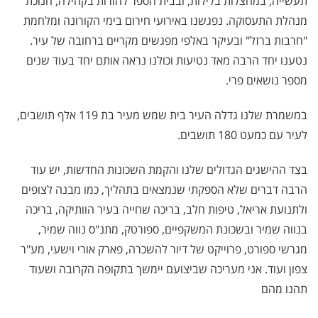
תעשייה, במחצלות בלילות, ובבית הספר להורות בקהילה, חנוכת
מנהלת התעסוקה. נפגשנו באירועי חירום בימי הקורונה ומלחמת
"חרבות ברזל" ובעיקר באלפי מפגשים מקריים ברחובה של עיר.
נטענו יחד הרבה מאד נטיעות וכולנו נראה אותם יחד בעוד שנים
מספר נושאים פרי.
במשמרת שלנו גדלה העיר בית שמש מעיר בת 119 אלף תושבים,
לעיר עם כמעט 180 תושבים.
בצד ההישגים הגדולים שלנו והקמת השכונות החדשות, יש עוד
הרבה דברים שלא הספקתי שנמצאים בתהליך, כמו מבנה לצופים
ולתנועת אריאל, טיפות חלב, בריכה שחייה בעיר הוותיקה, בריכה
בנווה שמיר ובשכונת המשקפיים, ספורטק, מתנ"ס נווה שמיר,
מגרשי ספורט, פרוייקט של דיור להשכרה, פארק אורי וישעי, מע"ר
צפון ועוד. אני מעריכה שביצועם יימשך בתקופה הקרובה ושעוד
תהנו מהם