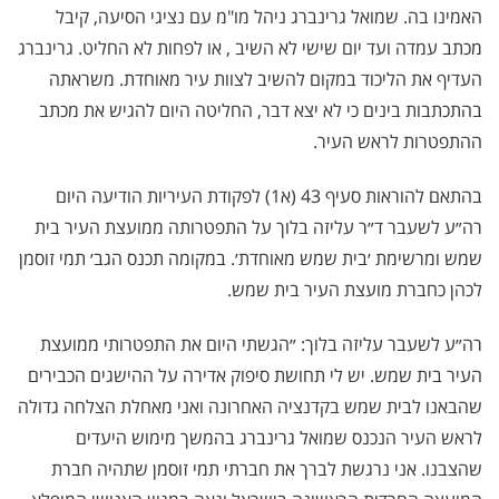
האמינו בה. שמואל גרינברג ניהל מו"מ עם נציגי הסיעה, קיבל
מכתב עמדה ועד יום שישי לא השיב , או לפחות לא החליט. גרינברג
העדיף את הליכוד במקום להשיב לצוות עיר מאוחדת. משראתה
בהתכתבות בינים כי לא יצא דבר, החליטה היום להגיש את מכתב
ההתפטרות לראש העיר.
בהתאם להוראות סעיף 43 (א1) לפקודת העיריות הודיעה היום
רה״ע לשעבר ד״ר עליזה בלוך על התפטרותה ממועצת העיר בית
שמש ומרשימת ׳בית שמש מאוחדת׳. במקומה תכנס הגב׳ תמי זוסמן
לכהן כחברת מועצת העיר בית שמש.
רה״ע לשעבר עליזה בלוך: ״הגשתי היום את התפטרותי ממועצת
העיר בית שמש. יש לי תחושת סיפוק אדירה על ההישגים הכבירים
שהבאנו לבית שמש בקדנציה האחרונה ואני מאחלת הצלחה גדולה
לראש העיר הנכנס שמואל גרינברג בהמשך מימוש היעדים
שהצבנו. אני נרגשת לברך את חברתי תמי זוסמן שתהיה חברת