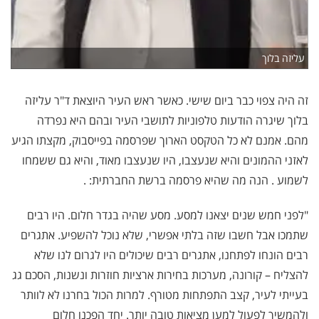
עליזה בלוך
זה היה צפוי כבר ביום שישי. כאשר ראש העיר היוצאת ד"ר עליזה
בלוך שיגרה הודעות טלפוניות לתושבי העיר ובהם היא נפרדה
מהם. אמנם לא כל הטקסט הארוך שפרסמה בפייסבוק, מקצתו הגיע
לאזני ההמונים והיא שנעצבו, היו שנעצבו מאוד, והיא גם ששמחו
לשמוע . הנה מה שהיא פרסמה ברשת החברתית: .
"לפני חמש שנים יצאנו למסע. מסע שהיה בגדר חלום. היו רבים
שתמכו אבל חשבו שזה בלתי אפשרי, שלא נוכל להשפיע. אתגרים
רבים הונחו לפתחנו, אתגרים רבים שיכולים היו לגרום לנו שלא
להצליח – קורונה, מערכות בחירות ארציות חוזרות ונשנות, הסכם גג
בעייתי לעיר, קצב התפתחות מטורף. למרות הכול בחרנו לא לוותר
ולהמשיך לפעול למען מציאות טובה יותר. יחד הפכנו חלום