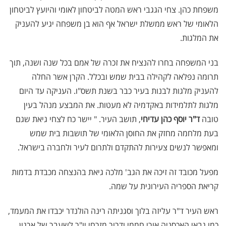
משפחת כהן. צחי הגגבי
ראש המטה לביטחון לאומי והיועץ לביטחון
הלאומי של ראש ממשלת ישראל
אף הוא בן משפחה יגיע להעניק
את המלגות.
בני המשפחה בחרו להנציח את זכרה של אמם בכל שנה ושנה, תוך
תרומה נפלאה לקהילה בבית שמש ובכלל. הקרן אשר החלה
להעניק מלגות לבנות בעיר כבר בשנת תשס"ו. העניקה עד היום
מלגות לתלמידות באקדמיה לא מעטות. את המבצע מנהל בעין
טובה
ד"ר יוסף כהן עדיחי
, תושב העיר. "
יישר כח לצחי גיאת שגם
בעת מלחמה מחזק את החוסן הלאומי של תושבות בית שמש
ומאפשר לנשים צעירות להתקדם ולתרום לעיר ולחברה בישראל.
מפעל מכובד זה זיכה את הגב' מלכה גיאת בהנצחה מכבדת בדמות
קריאת הספריה העירונית על שמה.
ראש העיר ד"ר עליזה בלוך וסגניתה רינה הולנדר יכבדו את המעמד,
כמו גבאי האכסניה אורי חממי ודרור מזרחי יו"ר לשעבר של ארגון