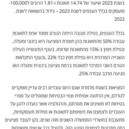
בשנת 2023 שיעור של 14.74 תאונות ו-1.81 הרוגים ל100,000-
מועסקים בכלל הענפים לשנת 2023 – גידול בהשוואה לשנת .
2022
בכלל הענפים, נפילה מגובה הייתה הגורם מספר אחת לתאונות
עבודה 50% מהתאונות בהן חומרת הפציעה היא בינוני ומעלה,
ונפילת חפץ ב-15% מהתאונות שדווחו. בענף התעשייה העילה
השנייה המרכזית היא נפילת חפץ כבד 22%
,
ובענף החקלאות
הגורם השני המרכזי לתאונות ברמת פציעה בינונית ומעלה הוא
פגיעה מרכב עבודה 25%
.
המציאות בשטח מלמדת שגם היום עובדים רבים עדיין מופקרים
לגורלם, אין הרתעה אמיתית וצווי הבטיחות שמוטלים על מפרי
בטיחות לא משיגים את מטרתם, והרגולציה אשר נועדה להגן על
העובדים ולצמצם את חשיפתם לתאונות או מחלות תעסוקתיות,
מתעכבת במשרדי הממשלה השונים מזה שנים
.
בקו לעובד מציעים
כמה פתרונות לצמצום הפגע הזה, ולהציל בכך אנשים ומשפחות.