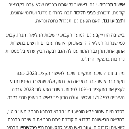
אישור תב"רים
- יונחו לאישור כל אותם תברים שלא עברו בקדנציה
קודמת. תזכורת:
נציגי הליכוד
חברו לחרדים מדגל ושלומי אמונים,
והצביעו נגד
. האם הפעם גם יתנגדו? נחכה ונראה.
בישיבה הזו ייקבע גם המועד הקבוע לישיבות המליאה, מנהג קבוע
כפי שנהגה המליאה היוצאת, וכן יאושרו עובדים חדשים במשרות
אמון, אחת מהן כבר התוודענו לה הגב רבקה רביץ ש תקבל סמכויות
נרחבות בתפקיד הרמ"ט.
מיד בתום הישיבה תתקיים ישיבה לאישור תקציב 2023. כזכור
תקציב זה אושר כבר במליאה הקודמת, אלא שמשרד הפנים תבע
לקצץ את התקציב ב-10% לפחות. בשנת הפעילות 2023 עבדה
העירייה לפי 1/12 ועכשיו עולה התקציב לאישור באופן טכני בלבד.
בסדר היום שהופץ לא מופיע זימון המרא דרתרא הרב שמעון ביטון,
במליאה הראשונה בקדנציה קודמת פתח הרב את הישיבה בברכה
ליוצאים ולנכנסים. עוזר ראש העיר לתקשורת
רפי פרלשטיין
מבהיר