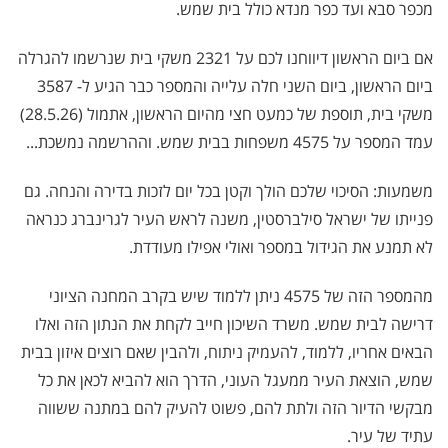
מכפר סבא ועד כפר מנדא כולל בית שמש.
אם ביום הראשון דיווחנו לכם על 2321 משקי בית שנרשמו להגרלה
ביום הראשון, ביום השני חלה עלייה והמספר כבר הגיע ל- 3587
משקי בית, תוספת של כמעט חצי מהיום הראשון, אתמול (28.5.26)
עמד המספר על 4575 משפחות בבית שמש. וההרשמה נמשכת...
משמעות: הסיכוי שלכם הולך וקטן בכל יום לזכות בדירה והנחה. גם
פנייתו של ישראל סילברסטין, משנה לראש העיר לגרינברג כנראה
לא תמנע את הגידול במספר ואולי אפילו מעודדת.
מהמספר הזה של 4575 ניתן ללמוד שיש בקרב המחנה הציוני
דרישה לבית שמש. משרד השיכון חייב לקחת את הנתון הזה ואלו
הבאים אחריו, ללמוד, להעמיק ניתוח, ולהבין שאם רוצים איזון בבית
שמש, הוצאת העיר ממעגל העוני, הדרך הוא להביא לכאן את כל
מבקשי הדיור הזה ולתת להם, פשוט להעיק להם במתנה ששווה
עתיד של עיר.