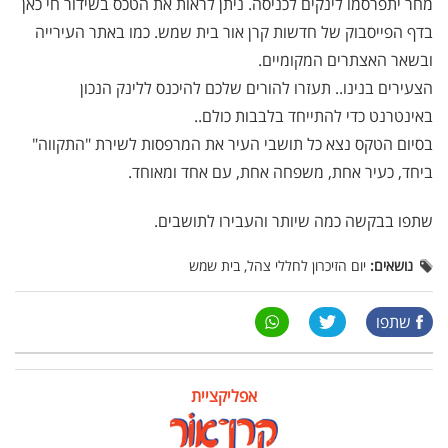
מחר יתפרסמו לינקים לכניסה. ניתן לראות את הטכס בשידור חי כאן
בדף הפייסבוק של חדשות קרן אור בית שמש. כמו באתר העירייה
ובשאר האצתרים המקומיים.
הצעירים בנינו.. תעזרו להורים שלכם להיכנס ללינק הנכון
באינטרנט כדי להתייחד בלבבות כולם..
בסיום הטקס נצא כל תושבי העיר את המרפסות לשירת "התקווה"
ביחד, כעיר אחת, משפחה אחת, עם אחד ומאוחד.
שתפו בבקשה כמה שיותר והעבירו לתושבים.
נושאים:
יום הזיכרון לחללי צהל, בית שמש
שתפו
אפליקציית