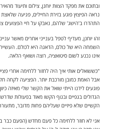
ובתוכם את מפקד הצוות יוחנן, צילום ותיעוד מהאירו
נראה הפיצוץ פוגע בזירת החיילים, פגיעה שלאצת 
התהדרו ב'הישג' שלהם, נאבקו על חיי הפצועים צוו
זהו יוחנן, מעדיף לטפל בענייני אחרים מאשר ענייני
השמחה היא של כולם, הדאגה היא לכולם. העשייה ל
אינו נכנע לשום סיטואציה, רוצה ושואף הלאה.
"כששואלים אותי איך היה לחזור ללחימה אחרי פציע
אבל האמת כמובן מורכבת יותר. הפציעה לקחה חל
פוגעים לידנו הייתי שואל את הקשר שלי מאיזה כיוו
הגדולים בגפיים ובגוף הקשו מאוד בפעולות שדרשו
הקשיים שלא פיזיים שעליהם פחות מדובר, מתעורר
אני לא חוזר ללחימה כל פעם מחדש (הפעם כבר בפצ