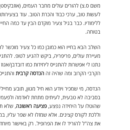
משם ס.צ) להורים עולים מחבר העמים, (אוזבקיסטן).
לעשות טוב, ערכי כבוד והכרת הטוב. עוד בצעירותו
ללימודיו. כבר בגיל צעיר מוקדם הבין עד כמה הח
בטוחה.
השלב הבא בחייו הוא כמובן כמו כל צעיר מוכשר להתג
מעיירת עולים, פריפריה, ביקש להגיע לטופ. להתגיי
נתנו לי אפשרות להתגייס ליחידות כמו דובדבן/אגוז
הקרבי הקרוב ומה שהיה זה
הנדסה קרבית
והתגייס
הנדסה, מי שמכיר ויודע הוא חיל מגוון, תובע מחיילי
בסביבה לא טבעית, לעיתים מתחת לאדמה ולפעמים
שהוטלו על היחידה נפצע,
פציעה ראשונה
, שלא ת
וללכת לקורס קצינים. אלא שמזלו לא שפר עליו, ב
את צה"ל להוריד לו את הפרופיל. רק באישור מיוח