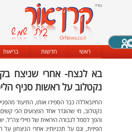
בס"ד
X סגירה
ראשי
חדשות
בריאות
בא לנצח- אחרי שניצח בקר
דת
מצב שחור - לבן
קביעת ניגודיות
נקטלוב על ראשות סניף הליכ
החיזבאללה כבר הספידו אותו, התיעוד מהפגיע
ים
גופן קריא
הגדלת האתר
נקטלוב, מי שהוגדר אחד הפצועים הכי קשים 
והפך לסמל לגבורה הירואית של חיילי צה"ל. י
הפיזית, וגם על תכניותיו: אחרי הניצחון על 