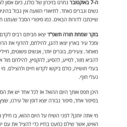
ה-7 באוקטובר
נחרט בזיכרון של כולנו, כיום אסון לא
נשים וגברים כאחד. לתיאורי הזוועה אין גבול בהיגיו
שייכתבו לדורות הבאים. כמו סיפורי הסבל שעמנו 
בוקר שמחת תורה תשפ"ד
יצאו מביתם רבים לקדם 
ומכל עיר בארץ יצאו להגן, להילחם, להדוף את הר
מאחור. צעירים, בוגרים יותר, אנשים פשוטים, חיי
להביא מזור, לסייע, להסיע, להקפיץ, להילחם מול א
בעלי תושייה, כולם ביקשו לקדש חיים ולהצילם. מי 
נעלי חוף.
היכן תפס אותך היום ההוא? אז לכל אחד יש את הסיפ
בסיפור אחד, סיפור גבורה יוצא דופן של עירנו, שצ
מי אתה יוחנן? לפני השיח על היום ההוא, בו חילץ
האיש, אשר שילם כמעט בחייו כדי להציל את עם ישר