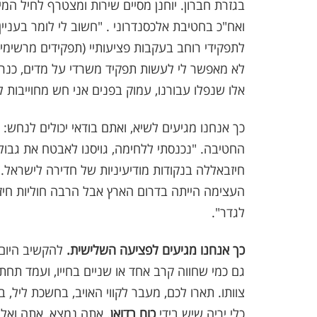
ואח"כ בחטיבת אלכסנדרוני . "חשוב לי לומר בעני
לתפקידי רוחב בעקבות פציעותיי (תפקידים מרשימ
לא מאפשר לי לעשות תפקיד משרדי על מדים, כנרא
אלו שנפלו עבורנו, עמוק בפנים אני חש מחוייבות לא
החטיבה. "נכנסתי ללחימה, גויסנו לאבטח את גבול 
חיזבאללה בנקודות מודיעיניות של חדירה לישראל
העצימה הייתה בדרום הארץ אבל הרבה חוליות חיז
לגדר".
כך אנחנו מגיעים לפציעה השלישית.
להקשיב היום 
גם כמי שחווה קרב אחד או שניים בחייו, ועמד תחת
צוותו. תארו לכם, מעבר לקווי האויב, בחשכת ליל, 
כלי יריה שיש בידי
כוח רדואן
. אתה נמצא, אתה ואל