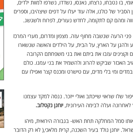
ומי, בו נטבחו, נרצחו, נאנסו, נשדדו, נשרפו למוות ילדים,
ן הסביר של כולנו, אלה עוד יעלו על דפים שיצהיבו, וספרים
חווה ומהם קם לתקומה, לחדש נעורים, לפרוח ולשגשג.
פני הרעה שנשבה מחוף עזה. מצפון ומדרום, מערי המרכז
וע ולהגן על הארץ, על הבית, על הילדים והאשה שנשארו
לים וקצינים עזבו את ביתם ואת בני משפחתם הקרובה
ויב האכזר שביקש להרוג ולהשמיד את בני עמנו. כולם
במדים ומי בלי מדים, עם טישרט ומכנס קצר ואפילו עם
ור שלו שראוי שייכתב ואולי ייזכר. ננסה למקד עצמנו
ץ לאחרונה ועלה לבימה העירונית,
יוחנן נקטלוב.
 אותו סמל המחלקה תחת האש- בגבורה הירואית, מיהו
אל. יוחנן נולד בעיר השכנה, קרית מלאכי,( לא רק הדובר