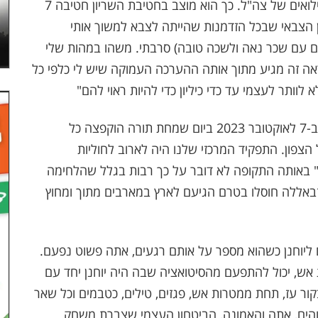
בגזרת חברון. יוחנן מסיים שירות ומצטרף לחיל המילואים של צה"ל. כך הוא מוצב בחטיבת השריון חטיבה 7
ין הצבאי שבכל הזדמנות שהייתה לצבא למשוך אותי
ים עם שכר נאה ולשכה טובה) סרבתי. משהו במהות שלי
ה זה מגיע מתוך אותה ההערכה העמוקה שיש לי כלפי כל
 לוותר לעצמי עד כדי כיליון כדי להיות ראוי להם"
כך אנחנו מגיעים לשיא, ואתם בודאי יכולים לנחש: ב-7 לאוקטובר 2023 ביום שמחת תורה הוקפצה כל
הצפון. התפקיד המרכזי שלנו היה לארוב לחוליות
." באותה התקופה לא דובר על כך רבות בגלל שהלחימה
באללה חוסלו בטרם הגיעם לארץ במארבים מתוך ומחוץ
ליוחנן כשהוא מספר על אותם רגעים, אתה פשוט נפעם.
 אש, יכול להתפעם מהסיטואציה שבה היה יוחנן יחד עם
בקור עז, תחת ממטרות אש, פגזים, טילים, כטבמים וכל שאר
והים, אתה והאמונה, הביטחון העצמי שצברת משחק