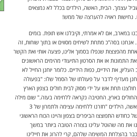
שביל עצמך. הבית, האשה, הילדים בכלל לא נמצאים
נו. נחישות ראויה להערצה של ממש!
 במארב, אם לא אמרתי, וקיבלנו אש תופת. בומים
. אנחנו בסה"כ מתחת לשיחים מסווים או בתוך שוחות, זה
חת מהפצצות שנפלו בסמוך אלינו, פצעה אותי ואת הקשר
ה את התמונות או את הסרטון התיעודי מהימים הראשונים
עליון, את הידיים, כפות הידיים. כלומר יוחנן החייל לא
וחנן מעדיף לדבר על פעולתו של הסמל שלו: "בפעולה
ולצנו תחת אש על ידי מסוק לבית חולים בצפון הארץ
יקום של כ-5 חודשים בבתי החולים בארץ, החטיבה נקראה ללחימה בעזה." שום מילה
על הסבל, שום מילה על מה הרגישה המשפחה, האשה, הילדים "חזרנו ללחימה עצימה ולתמרון של 3
כחודש התפוצצו הביפרים בצפון והיינו הכוח הראשוני
נו את מה שהוטל עלינו בצורה הטובה ביותר במשך
כבר בהצלחת המשימה שלהם, קרי להרוג את חיילינו