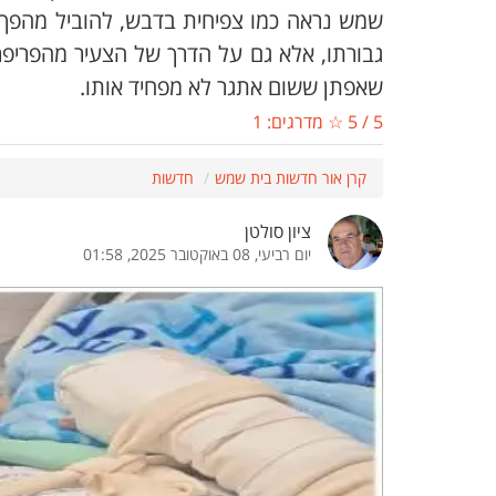
שמש נראה כמו צפיחית בדבש, להוביל מהפך 
הדגשת קישורים
הדגשת כותרות
גבורתו, אלא גם על הדרך של הצעיר מהפריפ
שאפתן ששום אתגר לא מפחיד אותו.
5
/
5
☆ מדרגים:
1
כבר
כיבוי הבהובים
התאמת קריאה
קרן אור חדשות בית שמש
חדשות
ציון סולטן
ההגדרות
יום רביעי, 08 באוקטובר 2025, 01:58
 נגישות
 ESN