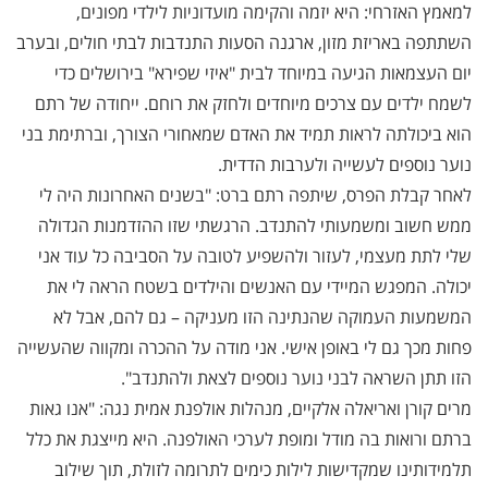
למאמץ האזרחי: היא יזמה והקימה מועדוניות לילדי מפונים,
השתתפה באריזת מזון, ארגנה הסעות התנדבות לבתי חולים, ובערב
יום העצמאות הגיעה במיוחד לבית "איזי שפירא" בירושלים כדי
לשמח ילדים עם צרכים מיוחדים ולחזק את רוחם. ייחודה של רתם
הוא ביכולתה לראות תמיד את האדם שמאחורי הצורך, וברתימת בני
נוער נוספים לעשייה ולערבות הדדית.
לאחר קבלת הפרס, שיתפה רתם ברט: "בשנים האחרונות היה לי
ממש חשוב ומשמעותי להתנדב. הרגשתי שזו ההזדמנות הגדולה
שלי לתת מעצמי, לעזור ולהשפיע לטובה על הסביבה כל עוד אני
יכולה. המפגש המיידי עם האנשים והילדים בשטח הראה לי את
המשמעות העמוקה שהנתינה הזו מעניקה – גם להם, אבל לא
פחות מכך גם לי באופן אישי. אני מודה על ההכרה ומקווה שהעשייה
הזו תתן השראה לבני נוער נוספים לצאת ולהתנדב".
מרים קורן ואריאלה אלקיים, מנהלות אולפנת אמית נגה: "אנו גאות
ברתם ורואות בה מודל ומופת לערכי האולפנה. היא מייצגת את כלל
תלמידותינו שמקדישות לילות כימים לתרומה לזולת, תוך שילוב