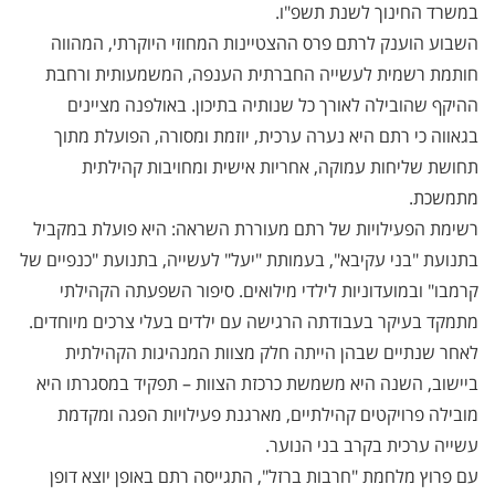
במשרד החינוך לשנת תשפ"ו.
השבוע הוענק לרתם פרס ההצטיינות המחוזי היוקרתי, המהווה
חותמת רשמית לעשייה החברתית הענפה, המשמעותית ורחבת
ההיקף שהובילה לאורך כל שנותיה בתיכון. באולפנה מציינים
בגאווה כי רתם היא נערה ערכית, יוזמת ומסורה, הפועלת מתוך
תחושת שליחות עמוקה, אחריות אישית ומחויבות קהילתית
מתמשכת.
רשימת הפעילויות של רתם מעוררת השראה: היא פועלת במקביל
בתנועת "בני עקיבא", בעמותת "יעל" לעשייה, בתנועת "כנפיים של
קרמבו" ובמועדוניות לילדי מילואים. סיפור השפעתה הקהילתי
מתמקד בעיקר בעבודתה הרגישה עם ילדים בעלי צרכים מיוחדים.
לאחר שנתיים שבהן הייתה חלק מצוות המנהיגות הקהילתית
ביישוב, השנה היא משמשת כרכזת הצוות – תפקיד במסגרתו היא
מובילה פרויקטים קהילתיים, מארגנת פעילויות הפגה ומקדמת
עשייה ערכית בקרב בני הנוער.
עם פרוץ מלחמת "חרבות ברזל", התגייסה רתם באופן יוצא דופן