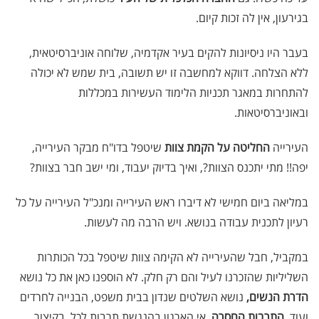
בגירעון, אין לה זכות קיום.
בעבר היו ניסיונות להקים בעיר אקדמיה, שלוחה אוניברסיטאית,
ללא הצלחה. דווקא למחשבה זו יש תשובה, בית שמש לא יכולה
להתחרות במאגר תכניות הלימוד העשירות במכללות
ובאוניברסיטאות.
העירייה
החליטה על הקמת צוות
שיטפל בדו"ח מבקר העירייה,
יפה!! מתי יתכנס הצוות?, ואיך בדיוק יעבוד, ומי ישב חבר בצוות?
במליאה ביום חמישי לא דיברו ראש העירייה ומנכ"ל העירייה על כל
רעיון לתכנית עבודה בנושא. ויש הרבה מה לעשות.
במקביל, חבל שהעירייה לא הקימה צוות שיטפל בכל הכותרות
השליליות שהזכרנו לעיל והם רק חלק. לא הוספנו כאן את כל נושא
הדרת הנשים,
נושא השלטים שנדון בבית משפט, הבנייה לחרדים
ועוד,
התרבות החסרה
, אי הארגון בהנגשת תרבות לכל, בקיצור