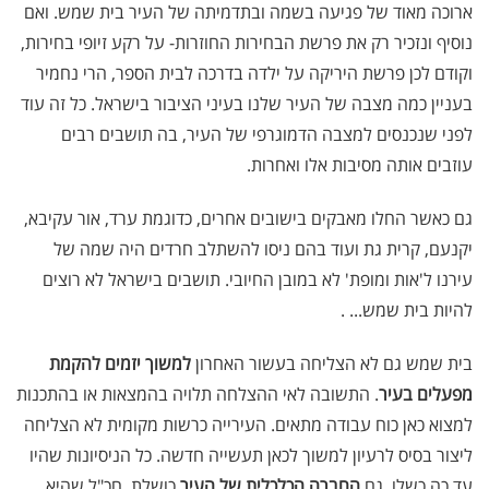
ארוכה מאוד של פגיעה בשמה ובתדמיתה של העיר בית שמש. ואם
נוסיף ונזכיר רק את פרשת הבחירות החוזרות- על רקע זיופי בחירות,
וקודם לכן פרשת היריקה על ילדה בדרכה לבית הספר, הרי נחמיר
בעניין כמה מצבה של העיר שלנו בעיני הציבור בישראל. כל זה עוד
לפני שנכנסים למצבה הדמוגרפי של העיר, בה תושבים רבים
עוזבים אותה מסיבות אלו ואחרות.
גם כאשר החלו מאבקים בישובים אחרים, כדוגמת ערד, אור עקיבא,
יקנעם, קרית גת ועוד בהם ניסו להשתלב חרדים היה שמה של
עירנו ל'אות ומופת' לא במובן החיובי. תושבים בישראל לא רוצים
להיות בית שמש... .
בית שמש גם לא הצליחה בעשור האחרון
למשוך יזמים להקמת
מפעלים בעיר
. התשובה לאי ההצלחה תלויה בהמצאות או בהתכנות
למצוא כאן כוח עבודה מתאים. העירייה כרשות מקומית לא הצליחה
ליצור בסיס לרעיון למשוך לכאן תעשייה חדשה. כל הניסיונות שהיו
עד כה כשלו. גם
החברה הכלכלית של העיר
כושלת, חכ"ל שהיא