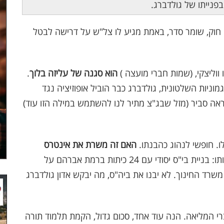
פנייתו של גולדברג.
צה חוק, שומר סדר, באמת מגיע לו צל"ש על דרישה לבטל
או ווליצקי, (שמות חברי מועצה )
הוא סגנה של עליזה בלוך
.
יות השלטונית, גולדברג כבר הוביל אופוזיציה נגד
נראה סביר (מזל שבג"צ מתיר לנו להשתמש במילה הזו עוד)
ו. חופשי לנהוג כהבנתו.
האם זה משרת את אינטרס
במסגרת התברים ישנו תב"ר (1071) שמהותו: בניית בי"ס יסודי עם 24 כיתות ברמת אברהם על
ליון ₪. המקור שלו משרד החינוך. לא יבנו את ביה"ס, מה יבקש אדון גולדברג
י המליאה. הנה עוד אחד, סכום גדול, הקמת תלמוד תורה