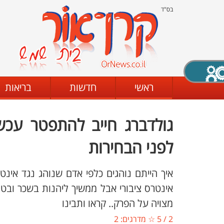
בס"ד
X סגירה
ראשי
חדשות
בריאות
גולדברג חייב להתפטר עכשי
דת
מצב שחור - לבן
קביעת ניגודיות
לפני הבחירות
איך הייתם נוהגים כלפי אדם שנוהג נגד אינטר
ים
גופן קריא
הגדלת האתר
אינטרס ציבורי אבל ממשיך ליהנות בשכר ובטו
מצויה על הפרק.. קראו ותבינו
2
/
5
☆ מדרגים:
2