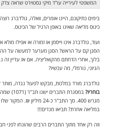
המשפטי לעירייה עו"ד מיקי גסטוירט שראה צדק ב
בימים כתיקונם, היינו אומרים, וואלה, גולדברג רו
כינוס מליאה שאינו באופן הרגיל של הכינוס.
ועוד, גולדברג אינו וייסמן או זמורה או אפילו מולא 
הסגן קם על הראש? הסגן מערער למעשה על ההגמונ
בלוך, אחרי הדחתם מהקואליציה. אם אז עדיין זה 
הגיוני, נורמלי, מה עכשיו?
גולדברג מורד במלכות, מבקש לפעול נגדה, מותר ל
בוחריו?
מגרש 400. סך התב"ר כ-24 מי
במליאה אחרת? תביאו מנדים!!!
וזה רק אחד מתוך התברים הרבים שהונחו לפני חבר