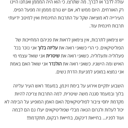
עולה לדבר או לברך. מה שתרצו. כי הוא היה המממן ואנחנו היינו
רק האורחים. היום ממש לא, אם יש גורם מממן זה מפעל הפיס.
העירייה לא מוציאה שקל על התרבות החינמית ואין למיטב ידיעתי
תרבות חינמית עוד.
יש צימאון לתרבות, אין צימאון לראות את פניהם המחייכות של
הפוליטיקאים. כי הרי כשאני רואה את
עליזה בלוך
אני נזכר בכל
פעלוליה ותעלוליה. כשאני רואה את
שיטרית
אני שואל עצמי מי
האיש ומה הישגיו. כשאני רואה את
הולנדר
אני שואל האם באמת
אני נמצא במופע למניעת הדרת נשים.
השבוע יתקיים אירוע על בימת זינמן, במעמד ראש העיר עליזה
בלוך ובמעמד סגנה משה שיטרית. למה התרבות צריכה להיות
מקדמת יחסי ציבור לפוליטיקאים? האם האמן המופיע על הבימה לא
יכול לעלות ולגרום הנאה מבלי שפוליטיקאים יעלו גם הם לבמה
ועוד לפניו... בחייאת דינקום, בחייאת רבקום, תתקדמו!!!