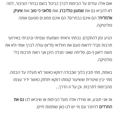
ואם אלה עולים על הבימות לברך כביכול בשם נבחרי הציבור, למה
לא להביא גם את
שמעון גולדברג
ואת
מלאכי כי טוב
ואת
איציק
אלמליח
? הם אינם נבחרים? הם אינם ממונים מטעם אותה
פוליטיקה.
הגיע זמן להתקדם. נכחתי וראיתי ושמעתי וצפיתי ונהניתי באירועי
תרבות מבלי לראות פעם את חולדאי (ת"א) עולה לברך אותי ולא את
משה ליאון (י-ם). סליחה שאני מגלה היכן אני רואה תרבות בלי
פולטיקה.
באמת, מתי תבין בלוך שכבודה דווקא כאשר לא תעלה על הבמה.
מתי יבין שיטרית ששיעור קומתו דווקא יתחזק כאשר ידיר עצמו
מהבימות לתרבות. וכן על זו הדרך...
אז אני תובע, או שירדו אלה מעל הבימות או שיביאו לנו
גם את
החרדים
להיזכר עם מי יש לנו כאן שותפות חיים.