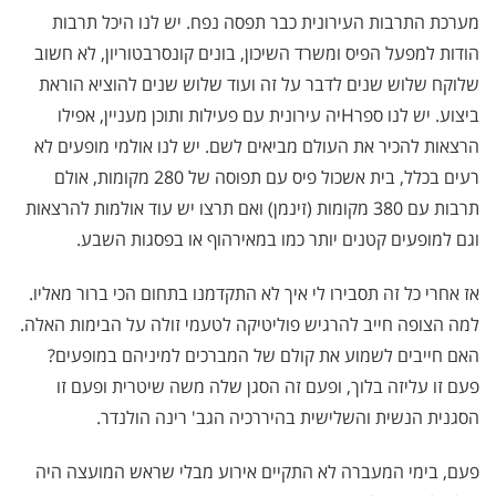
מערכת התרבות העירונית כבר תפסה נפח. יש לנו היכל תרבות
הודות למפעל הפיס ומשרד השיכון, בונים קונסרבטוריון, לא חשוב
שלוקח שלוש שנים לדבר על זה ועוד שלוש שנים להוציא הוראת
ביצוע. יש לנו ספרHיה עירונית עם פעילות ותוכן מעניין, אפילו
הרצאות להכיר את העולם מביאים לשם. יש לנו אולמי מופעים לא
רעים בכלל, בית אשכול פיס עם תפוסה של 280 מקומות, אולם
תרבות עם 380 מקומות (זינמן) ואם תרצו יש עוד אולמות להרצאות
וגם למופעים קטנים יותר כמו במאירהוף או בפסגות השבע.
אז אחרי כל זה תסבירו לי איך לא התקדמנו בתחום הכי ברור מאליו.
למה הצופה חייב להרגיש פוליטיקה לטעמי זולה על הבימות האלה.
האם חייבים לשמוע את קולם של המברכים למיניהם במופעים?
פעם זו עליזה בלוך, ופעם זה הסגן שלה משה שיטרית ופעם זו
הסגנית הנשית והשלישית בהיררכיה הגב' רינה הולנדר.
פעם, בימי המעברה לא התקיים אירוע מבלי שראש המועצה היה