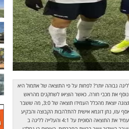
יגה גבוהה יותר? לפחות על פי התוצאה של אתמול היא
נוסף את מכבי חורה. כאשר הוציאו לשחקנים מהראש
דאגה לביטחונם האישי, התמקדו אלה במגרש בתצוגה יוצאת מהכלל העמידו תוצאה של 3:0, מה ששבר
ף עזו, נתן דוגמא אישית להתלהבות הקבוצה והבקיע
שער יוצא דופן מנקודת הקרן לתוך שערי חורה והעמיד את התוצאה הסופית על 4:1 והעלייה לליגה ב
ועבר בשידור ישיר ברשת החברתית, הצופים בו נחלקו