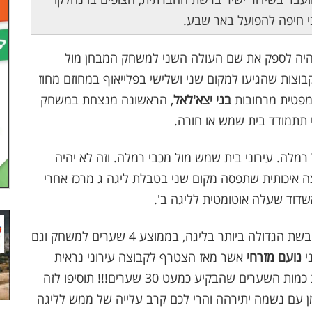
י חיפה להפועל באר שבע.
 היה לספק את שם העולה השני למשחק המבחן מול
וצות שהגיעו למקום שני ושלישי בפלייאוף במחוזם מחוז
מפטית מרחובות
בני יצא'לאל
, הראשונה מנצחת במשחק
 תתמודד בית שמש או חורה.
מלה. עירוני בית שמש מול מכבי רמלה. וזה לא יהיה
איכותית שתפסה מקום שני בטבלת ליגה ג מרכז אחרי
שדוד שעלה אוטומטית לליגה ב'.
עירוני בית שמש נמצאת בתקופה מצויינת, היא הכובשת הגדולה ביותר בליגה, בממוצע 4 שערים למשחק וגם
י
נועם מזרחי
אשר מאז הצטרף לקבוצה עירוני נראית
מלך בזכות עצמו ובזכות כמות השערים שהבקיע כמעט 30 שערים!!! תוסיפו לזה
ן עם נשמה יתירהה והרי לכם קרב עלייה של ממש לליגה