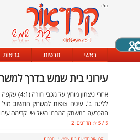
בס"ד
X סגירה
ראשי
חדשות
בריאות
עירוני בית שמש בדרך למשחק
דת
מצב שחור - לבן
קביעת ניגודיות
אחרי ניצחון 
לליגה ב'. עיניה צופות למשחק החשוב מול 
ההכרעה במשחק המבחן השלישי. קדימה עירוני
ים
גופן קריא
הגדלת האתר
5
/
5
☆ מדרגים:
2
קרן אור חדשות בית שמש
תרבות