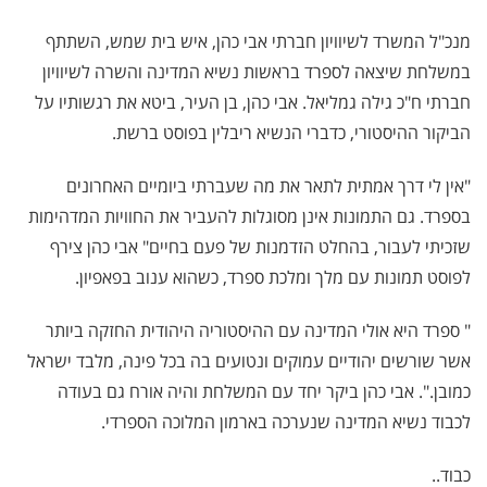
מנכ"ל המשרד לשיוויון חברתי אבי כהן, איש בית שמש, השתתף
במשלחת שיצאה לספרד בראשות נשיא המדינה והשרה לשיוויון
חברתי ח"כ גילה גמליאל. אבי כהן, בן העיר, ביטא את רגשותיו על
הביקור ההיסטורי, כדברי הנשיא ריבלין בפוסט ברשת.
"אין לי דרך אמתית לתאר את מה שעברתי ביומיים האחרונים
בספרד. גם התמונות אינן מסוגלות להעביר את החוויות המדהימות
שזכיתי לעבור, בהחלט הזדמנות של פעם בחיים" אבי כהן צירף
לפוסט תמונות עם מלך ומלכת ספרד, כשהוא ענוב בפאפיון.
" ספרד היא אולי המדינה עם ההיסטוריה היהודית החזקה ביותר
אשר שורשים יהודיים עמוקים ונטועים בה בכל פינה, מלבד ישראל
כמובן
.
". אבי כהן ביקר יחד עם המשלחת והיה אורח גם בעודה
לכבוד נשיא המדינה שנערכה בארמון המלוכה הספרדי.
כבוד..