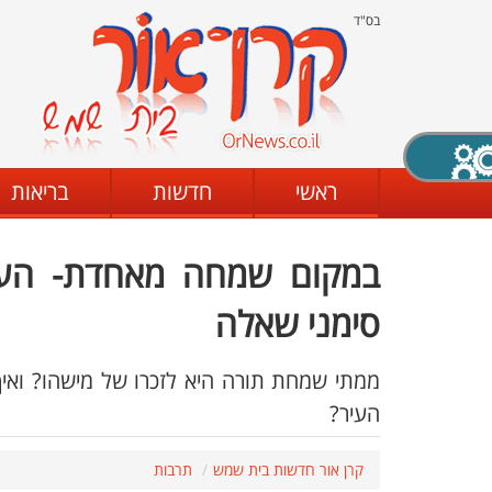
בס"ד
X סגירה
ראשי
חדשות
בריאות
במקום שמחה מאחדת- העי
דת
מצב שחור - לבן
קביעת ניגודיות
סימני שאלה
ממתי שמחת תורה היא לזכרו של מישהו? ואי
ים
גופן קריא
הגדלת האתר
העיר?
קרן אור חדשות בית שמש
תרבות