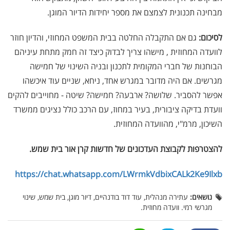
מבחינה תכנונית לצמצם את מספר יחידות הדיור המוגן.
לסיכום:
גם אם התקבלה החלטה בבית המשפט המחוזי, והדיון חוזר
לוועדה המחוזית , מישהו צריך לבדוק כיצד זה חמק מתחת עיניהם
הבוחנות של חברי המקומית לתכנון ובניה השינוי של חמישה
מגרשים. אם היה מדובר במגרש אחד, ניחא, שניים עוד איכשהו
אפשר להסביר. שלושה? ארבעה? חמישה? שיטה - מחוייבים להקים
וועדת בדיקה ציבורית, בעיר במחוז, עם הרכב כולל נציגים ממשרד
השיכון, מרמ"י, מהוועדה המחוזית.
להצטרפות לקבוצת העדכונים של חדשות קרן אור בית שמש
.
https://chat.whatsapp.com/LWrmkVdbixCALk2Ke9Ilxb
נושאים:
עתירה מנהלית, עוד דוד בודנהיים, דיור מוגן, בית שמש, שינוי
מגרשי רמי. וועדה מחוזית.