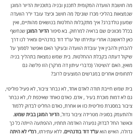
מה חושבת הוועדה המקומית לתכנון ובניה בתוכניות הדיור המוגן
שנמצאות בהליכי מכרז שונים? מה חושב וכיצד עובד יו"ר הוועדה
שמעון גולדברג? איך מתקבלות החלטות בנושאים מהותיים, ואין
בכלל מכוונים שם בראיה למרחוק. בא סיפור
הדיור המוגן
שנחשף
כאן לראשונה אחרי עתירתו של עו"ד דוד בודנהיים ומאיר לנו דרך
להבחין ולהבין איך עובדת הוועדה ובעיקר האם ואפשר לסמוך על
שיקול דעתה בקבלת ההחלטות. בית שמש נמצאת בתהליך בניה
מואץ, האם 'השיטה' (כדברי עיתון דה מרקר) הזו פלשה גם
לתחומים אחרים במגרשים המוצעים לרוב?
בית שמש חייבת תודה לאדם אחד, לא נבחר ציבור, לא פעיל פוליטי,
גם לא דמות מוכרת בעיר , אדם. כאדם כאחד שאיכפת לו, לא נבחר
ציבור במסגרת פוליטית כזו או אחרת, כאדם החליט לבדוק ללמוד
ולהתעמק בסוגיה מטרידה ציבור גדול,
הדיור המוגן בבית שמש.
וכאשר החל לבדוק נפערה האדמה תחתיו, ההפתעה הייתה כל כך
גדולה. האיש הוא
עו"ד דוד בודנהיים.
ללא עתירתו,
רמ"י לא היתה