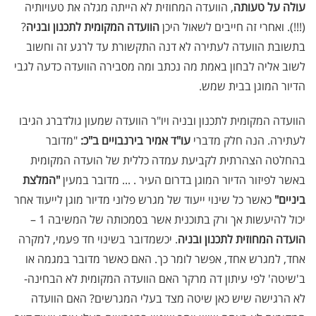
עולה על טעותה
, הוועדה המחוזית לא הייתה מגלה את טעויותיה
(!!!). ואחרי זה חייבים לשאול היכן
הוועדה המקומית לתכנון ובניה
?
בתשובת הוועדה לעתירה לא דנה התקשורת עד לרגע זה וחשוב
לשוב אליה לבחון באמת מה נכתב ומה מסבירה הוועדה כדעה לגבי
הדיור המוגן בבית שמש.
הוועדה המקומית לתכנון ובניה ויו"ר הוועדה שמעון גולדברג הגיבו
לעתירה. הנה חלק מדברי
עו"ד אמיר בירנבויים ב"כ:
"מדובר
בהחלטה הצהרתית לקביעת עמדה כללית של הועדה המקומית
באשר לפיזור הדיור המוגן בדרום העיר . ... מדובר במעין
"המלצת
ביניים"
כאשר כל שינוי ייעוד של מגרש פלוני מדיור מוגן לייעוד אחר
יכול להיעשות אך ורק בתוכנית אשר בסמכותה של המשיבה 1 –
הועדה המחוזית לתכנון ובניה
. יכשמדובר בשינוי חד פעמי, למקרה
אחד, למגרש אחד, אפשר לומר כך. האם כאשר מדובר במגמה או
ב'שיטה' לפי עיתון דה מרקר האם הוועדה המקומית לא הבחינה-
לא הרגישה שיש כאן שיטה מצד בעלי המגרשים? האם הוועדה