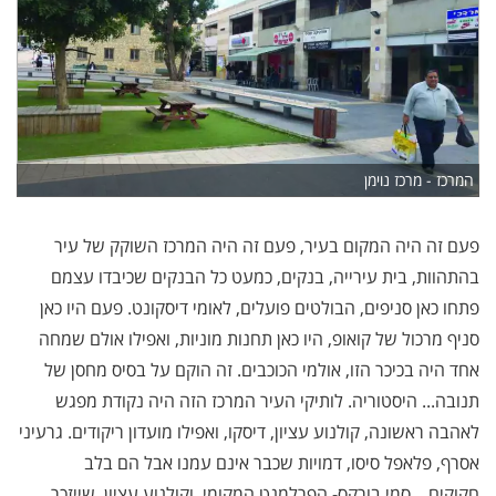
המרכז - מרכז נוימן
פעם זה היה המקום בעיר, פעם זה היה המרכז השוקק של עיר
בהתהוות, בית עירייה, בנקים, כמעט כל הבנקים שכיבדו עצמם
פתחו כאן סניפים, הבולטים פועלים, לאומי דיסקונט. פעם היו כאן
סניף מרכול של קואופ, היו כאן תחנות מוניות, ואפילו אולם שמחה
אחד היה בכיכר הזו, אולמי הכוכבים. זה הוקם על בסיס מחסן של
תנובה... היסטוריה. לותיקי העיר המרכז הזה היה נקודת מפגש
לאהבה ראשונה, קולנוע עציון, דיסקו, ואפילו מועדון ריקודים. גרעיני
אסרף, פלאפל סיסו, דמויות שכבר אינם עמנו אבל הם בלב
חקוקים... סמי בורקס- הפרלמנט המקומי. וקולנוע עציון, שייזכר