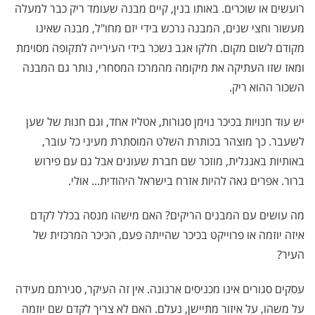
רועשים או שוכרים. באותו בנין, קיים מבנה שעומד ריק כבר למעלה
מעשור וחצי שנים, המבנה נרכש בידי יזם מחו"ל, מבנה שאינו
מקודם לשום מקום. חלקו אגב נשכר בידי העירייה לתקופה מסוימת
ומאז שזו העתיקה את מיקומה מהמרכז המסחרי, נותר גם המבנה
השכור ההוא ריק.
יש עוד חנויות בכיכר נוימן סגורות, אטליז אחד, וגם חנות של שען
לשעבר. כך מוצהר בכותרת השלט המוסתרת מעיני כל עובר,
באותיות באנגלית, מוזכר שם חברת שעונים אבל גם עם פירוש
ברור. אפרים גאה להיות אזרח בישראל היהודית... אולי.
מה עושים עם המבנים הריקים? האם מישהו מנסה בכלל לקדם
איזה יוזמה או פרוייקט בכיכר שהייתה פעם, הכיכר המרכזית של
העיר?
עסקים סגורים אינו מכניסים ארנונה. אין זה העיקר, סגירתם מעידה
על משהו, על איזור מתיישן, נעלם. האם לא צריך לקדם שם יוזמה