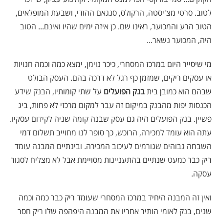
לטוב. סרטי מצ'יסטה, הרקולס, סנגאם ההודי, ושבעת המופלאים,
הטוב הרע והמכוער, ראינו שם. כן איזה ימים שהיו ואינם... הטוב
היה, המכוער נשאר...
מי שיסייר היום במרכז המסחרי, כיכר נוימן, ימצא כמה וכמה חנויות
או עסקים ריקים, שמזמן כף רגל לא דרכה בהם. העסק הבולט
שבהם הוא כמובן בית
בנק הפועלים
על שתי קומותיו, הבנק שידע
הכנסות יפות מהבנק במיקום זה עבר למקום מרכזי לא פחות, ביג
פשיין. בנק הפועלים היה גם עסק שבנה קומה שניה לקידום עסקיו.
עתה הוא עומד למכירה, הרוכש, כך סופר לנו מחוייב תשלום דמי
השבחה גבוהים שגורמים לעיכוב המכירה. ובינתיים המבנה עומד
ריק כבר כמעט שנתיים בהתעניינות מסויימת אבל לא מצליח לסגור
עסקה.
ואין זה המבנה היחיד במרכז המסחרי שעומד ריק כבר כמה וכמה
שנים, בנק לאומי הותיר אחריו את המבנה היפהפה שלו ריק חסר