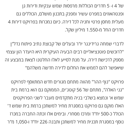
של 4 ו- 5 חדרים הכוללות מרפסות שמש ענקיות ודירות גן
ופנטהאוזים במפרט עשיר ומפנק בתכנון מושלם, הכוללים גם
מעלית מחסן פרטי וחניה לכל דירה. כיום נמכרות בפרויקט דירות 4
חדרים החל מ-1.550 מיליון שקל.
לדברי שמחה גרידינגר יו"ר ובעלים של קבוצת נתיב פיתוח נדל"ן
"לרוכשים פוטנציאליים רבים הבעיה העיקרית היא היעדר הון עצמי
מספק לרכישת דירה. על מנת לסייע לאלו החלטנו לצאת במבצע זה
שיאפשר להם לממש את החלום לדירה חדשה משלהם"
פרויקט "נוף ההר" מהווה מתחם מגורים חדש המתווסף לפרויקט
"גני האלה", מתחם של 56 קוטג'ים, הממוקם גם הוא ברמת בית
שמש א' ונמצא בשלבי בניה מתקדמים מעבר לשני הפרויקטים
האלו מוקם גם פרויקט במסגרת מחיר למשתכן ברמת בית שמש ד'
הכולל כ-500 יח"ד ומרכז מסחרי. ובימים אלו זכתה החברה במכרז
נוסף במסגרת תכנית מחיר למשתכן ותבנה 226 יח"ד ו-1,050 מ"ר