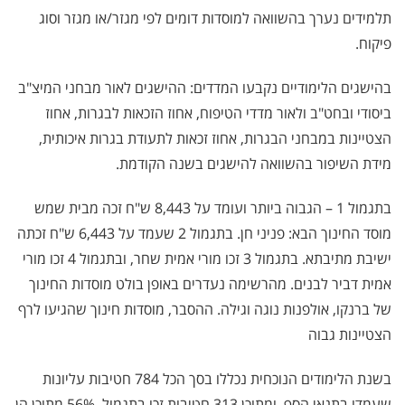
תלמידים נערך בהשוואה למוסדות דומים לפי מגזר/או מגזר וסוג
פיקוח.
בהישגים הלימודיים נקבעו המדדים: ההישגים לאור מבחני המיצ"ב
ביסודי ובחט"ב ולאור מדדי הטיפוח, אחוז הזכאות לבגרות, אחוז
הצטיינות במבחני הבגרות, אחוז זכאות לתעודת בגרות איכותית,
מידת השיפור בהשוואה להישגים בשנה הקודמת.
בתגמול 1 – הגבוה ביותר ועומד על 8,443 ש"ח זכה מבית שמש
מוסד החינוך הבא: פניני חן. בתגמול 2 שעמד על 6,443 ש"ח זכתה
ישיבת מתיבתא. בתגמול 3 זכו מורי אמית שחר, ובתגמול 4 זכו מורי
אמית דביר לבנים. מהרשימה נעדרים באופן בולט מוסדות החינוך
של ברנקו, אולפנות נוגה וגילה. ההסבר, מוסדות חינוך שהגיעו לרף
הצטיינות גבוה
בשנת הלימודים הנוכחית נכללו בסך הכל 784 חטיבות עליונות
שעמדו בתנאי הסף, ומתוכן 313 חטיבות זכו בתגמול. 56% מתוכן הן