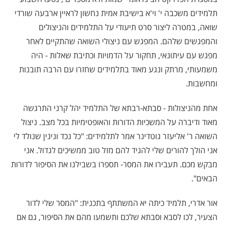
תלמידים משכבה י' וי'א בישיבת אמית נחשון לראיין ארבעה שורדי
שואה, במטרה ליצור סרט תיעודי על התלמידים והניצולים
והמפגשים שלהם. המפגש עם ניצולי השואה שהתקיים לאחר
מפגש עם עיתונאי, תחקור על הדמויות וכתיבת שאלות - היה
משמעותי, מרתק ונגע מאוד בתלמידים שחזרו עם הרבה תובנות
ומחשבות.
אחת מהניצולות - סבתא-רבתא של התלמיד יהל קרני התרגשה
מאוד ודיברה על המשכיות הדורות והאופטימיות בכל מצב. ניצול
השואה ר' אליעזר גוטדינר אמר לתלמידים: "כל נכד ונינין שנולד לי
אני הולך להורים שלי להגיד להם מזל טוב ממשיכים לגדול. אני
מבקש מכם. תעבירו את המסר- תספרו בשבילנו את הסיפור לדורות
הבאים".
אור אדרי, תלמיד כיתה יא המשתתף בתכנית: "המסר שלי לדור
הצעיר, לכו לסבא וסבתא שלכם ותשמעו מהם את הסיפור, גם אם