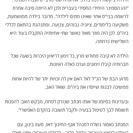
"זהו הסמינר היחידי החסידי בעברית ולכן לא הייתה סיבה אחרת
לרשמה בבי"ס אחר שאינו מתים לילדה". מדובר בילדה ממושמעת,
משקיעה בלימודים, ציוניה גבוהים, צנועה, ומתנהגת בהתאם לכללי
ביה"ס. לכן היה מוזר מאוד כאשר שתי אחיותיה התקבלו בעוד היא
השלישית נדחתה.
הילדה לא קיבה מחודש מרץ, כל זימון לריאיון היכרות בשעה שכל
חברותיה קיבלו זימונים וערכו כאלה ראיונות.
מדוע הבת של הנ"ל לא? האם אין לה זכויות יתר של להיות אחות
ממשיכה לבנות שייסדו את ביה"ס. שואל האב.
ובעדינות בסיומו של אותו מכתב שנזרק לפחח, מבקש האב: להפנות
תשומת לבך לטיפול בבעיה ולקבל תשובה בהקדם האפשרי".
המכתב כאמור נשלח למנהל אגף החינוך דאז, מעוז ביגון, עם
העתקי לראש העירייה עליזה בלוך, , לרמ"ט העירייה יוחנן מאלי,