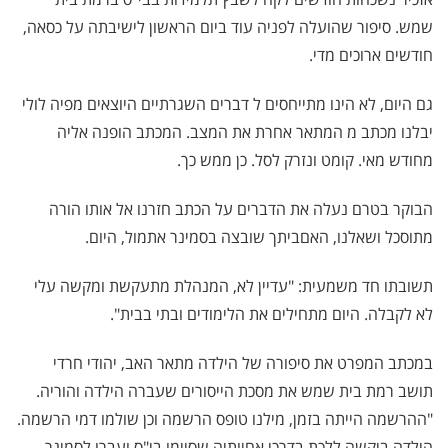
שמש. סיפור שהועלה לפניה עוד ביום הראשון לישיבתה על כסאה,
חודשים ארוכים מדי.
גם היום, לא הינו מתייחסים ל דברים השגרתיים היוצאים מפיה לולי
יבלנו מכתב מ המתאר אחרת את המצב. המכתב הופנה אליה
מחודש מאי. קומט ונזרק לסל. כן ממש כך.
הבוקר בטרם נעלה את הדברים על הכתב חזרנו אל אותו הורה
מתוסכל ושאלנו, האםביתך שובצה בסמינר אתמול, היום.
תשובתו חד משמעית: "עדיין לא, המנהלת מתעקשת ומקשה עלי
לא לקבלה. היום מתחילים את הלימודים ובתי בבית".
במכתב המפרט את סיפורה של הילדה מתאר האב, יהודי חרדי
תושב רמת בית שמש את מסכת הייסורים שעברה הילדה והוריה.
"ההרשמה הייתה בזמן, מילנו טופס הרשמה וכן שולמו דמי הרשמה.
הילדה ביקשה ללכת בדרכי אחיותיה שסיימו בי"ס ועברו לסמינר.