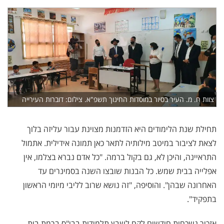
צוות ח. מ. העיר בסיור במוסדות החינוך תשפ"א. צילום: דוברות העירייה
תחילת שנת הלימודים היא הזדמנות מצוינת עבור עליזה בלוך
לצאת לציבור במיטב מילותיה לתאר כאן תמונה אידילית. אתמול
התראיינה, והיכן לא, גם בקול ברמה. "כל אדם נברא בצלמו, אין
אפלייה בבית שמש. כל הבנות שובצו השנה בסמינרים עד
האחרונה שבהן". והוסיפה, "זה נושא שרוב לליבי מיומי הראשון
בתפקיד".
אזכיר נשכחות חודשים לקח לשבץ תלמידות בבי"ס ברמת בית