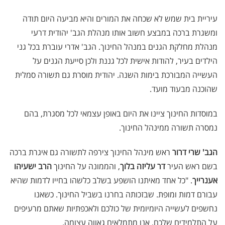
עיריית בית שמש לא שכחה את המורים והיא מביעה היום תודה
ומשגרת ברכה במבצע חשוב אותו מנהלת הגב' יהודית דרעי
מנהלת מחלקת הגנים במנהל החינוך. הגב' אדרי עוברת בכל גני
הילדים בעיר, להודות אישית לכל גננת ולכן סייעת הגנים על
העשייה המבורכת בימות השנה. יהודית מוסרת גם תשורה סמלית
שהוכנה מבעוד מועד.
במוסדות החינוך ציינו את היום באופן עצמאי לכל מסגרת, בהם
נמסרה תשורה ממינהל החינוך.
הגב' שרי דרור
ראש מינהל החינוך צירפה לתשורה גם איגרת ברכה
בשם ראש העיר
דר עליזה בלוך
, והממונה על החינוך
הרב ישעיהו
אענרייך
. "כל אחד מאיתנו הושפע בשלב כלשהו בחייו לדמות שהיא
עבורם דמות ומופת. שבזכותה בחרנו בשביל החינוך. כשאנו
נחשפים לעשייה היומיומית של כולכם ולאכפתיות שאתם מרעיפים
על התלמידים שלכם, אנו מתמלאים גאווה עצומה.