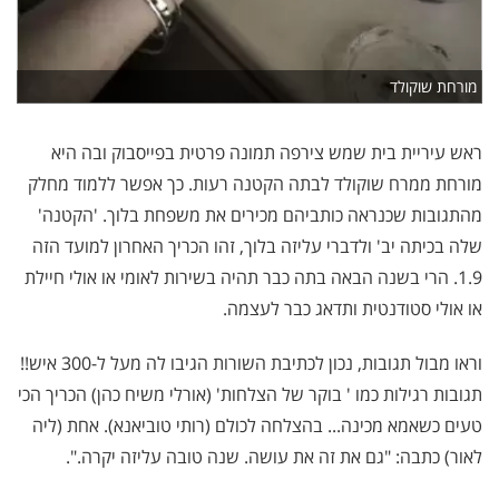
מורחת שוקולד
ראש עיריית בית שמש צירפה תמונה פרטית בפייסבוק ובה היא
מורחת ממרח שוקולד לבתה הקטנה רעות. כך אפשר ללמוד מחלק
מהתגובות שכנראה כותביהם מכירים את משפחת בלוך. 'הקטנה'
שלה בכיתה יב' ולדברי עליזה בלוך, זהו הכריך האחרון למועד הזה
1.9. הרי בשנה הבאה בתה כבר תהיה בשירות לאומי או אולי חיילת
או אולי סטודנטית ותדאג כבר לעצמה.
וראו מבול תגובות, נכון לכתיבת השורות הגיבו לה מעל ל-300 איש!!
תגובות רגילות כמו ' בוקר של הצלחות' (אורלי משיח כהן) הכריך הכי
טעים כשאמא מכינה... בהצלחה לכולם (רותי טוביאנא). אחת (ליה
לאור) כתבה: "גם את זה את עושה. שנה טובה עליזה יקרה.".