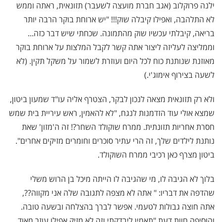
ילנה פרוקלוב (אגב חברת מועצה לשעבר) תזונאית, ראתה וממש
לא התלהבה, ואפילו קיבלה שוק!!! "יש ארוחת בוקר הרבה יותר
בריאה, קיבלתי עכשיו שוק מהתמונה. שכחתי שיש דבר כזה...
וממליצה לעליזה ליצור אתה קשר לקבל המלצות על ארוחת בוקר
מאוזנת שנותנת כוח לכל היום ועוזרת לשמור על משקל תקין. (לא
לשעה בצירוף אימוג'י.)
ולא רק תזונאית מצאה לנכון לבקר, הצטרף אליה עו"ד שמעון ביטון,
שמצא אולי עוד הזדמנות לנגח, "לא להאמין, ראש עיריית בית שמש
חסרת אחריות תזונתית. ממרח שוקולד השחר?! זה ה'מזון' שאת
נותנת לילדים שלך, זה הרי עתיר סוכרים וחומרים מזיקים אחרים".
ביטון מצרף כאן רכיבי ממרח השוקולד.
בלוך לא הגיבה לו, מי שהגיבה לו הייתה מיכל בן הרוש משלי
שהדפה את דבריו: " אתה לא מצפה לתגובה שלה אני מקווה??,
אתה חוצה גבולות לטעמי. אפשר לברך בהצלחה ובשעה טובה.
והוסיפה חוות דעת "תאמין ליבדקתי וזה לא מזיק אפילו עוזר מאוד