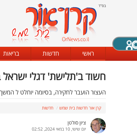
בס"ד
X סגירה
ראשי
חדשות
בריאות
חשוד ב'תלישת' דגלי ישראל
דת
מצב שחור - לבן
קביעת ניגודיות
העצור הועבר לחקירה, בסיומה יוחלט ל המשך 
קרן אור חדשות בית שמש
חדשות
ים
גופן קריא
הגדלת האתר
ציון סולטן
יום שישי, 10 במאי 2024, 02:52