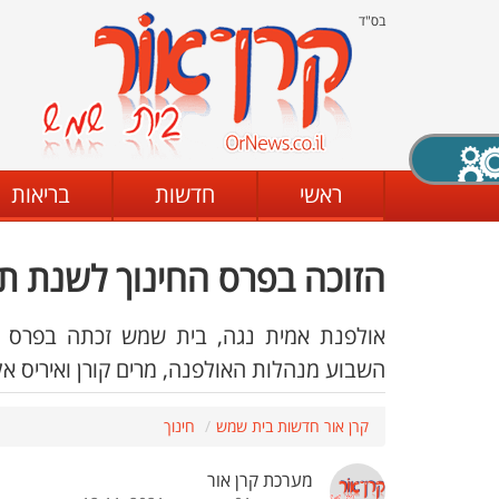
בס"ד
X סגירה
ראשי
חדשות
בריאות
הזוכה בפרס החינוך לשנת ת
דת
מצב שחור - לבן
קביעת ניגודיות
אולפנת אמית נגה, בית שמש זכתה בפרס 
השבוע מנהלות האולפנה, מרים קורן ואיריס אלי
ים
גופן קריא
הגדלת האתר
קרן אור חדשות בית שמש
חינוך
מערכת קרן אור