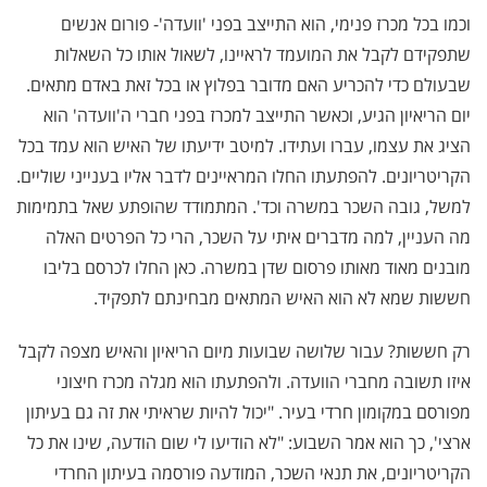
וכמו בכל מכרז פנימי, הוא התייצב בפני 'וועדה'- פורום אנשים
שתפקידם לקבל את המועמד לראיינו, לשאול אותו כל השאלות
שבעולם כדי להכריע האם מדובר בפלוץ או בכל זאת באדם מתאים.
יום הריאיון הגיע, וכאשר התייצב למכרז בפני חברי ה'וועדה' הוא
הציג את עצמו, עברו ועתידו. למיטב ידיעתו של האיש הוא עמד בכל
הקריטריונים. להפתעתו החלו המראיינים לדבר אליו בענייני שוליים.
למשל, גובה השכר במשרה וכד'. המתמודד שהופתע שאל בתמימות
מה העניין, למה מדברים איתי על השכר, הרי כל הפרטים האלה
מובנים מאוד מאותו פרסום שדן במשרה. כאן החלו לכרסם בליבו
חששות שמא לא הוא האיש המתאים מבחינתם לתפקיד.
רק חששות? עבור שלושה שבועות מיום הריאיון והאיש מצפה לקבל
איזו תשובה מחברי הוועדה. ולהפתעתו הוא מגלה מכרז חיצוני
מפורסם במקומון חרדי בעיר. "יכול להיות שראיתי את זה גם בעיתון
ארצי', כך הוא אמר השבוע: "לא הודיעו לי שום הודעה, שינו את כל
הקריטריונים, את תנאי השכר, המודעה פורסמה בעיתון החרדי