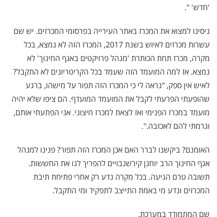
'חדש' ".
ניסינו למצוא את המכרז באתר העירייה בפרסומי המכרזים. יש שם
עשרות מכרזים לאיוש בשנת 2017, המכרז הזה לא נמצא, בכל
מקרה, מכרז תחת הכותרת 'מנהל פרויקטים באגף החינוך' לא
נמצא. אז למה המועמד הזה שעמד בכל הקריטריונים לא התקבל?
לאיש אין ספק, "נראה לי כי המכרז הזה תפור על מישהו, ברגע
שהופעתי הפרעתי לקבל את המועמד המועדף. הם ציפו שלא יהיה
מועמד במכרז הפנימי ואז לצאת למכרז חיצוני. אני הפתעתי אותם,
וגרמתי להם לאכזבה.".
האומנם? ביקשנו לברר האם אכן המכרז הזה תפור? פנינו למנהל
אגף החינוך הרב יוחנן קירשנבויים להפריך לנו את החששות.
תשובה טרם הגיעה. בכל מקרה נדע רק אחרי פתיחת תיבת
המכרזים ונדע מי באמת התייצב לתפקיד ומי התקבל.
שם המתמודד במערכת.