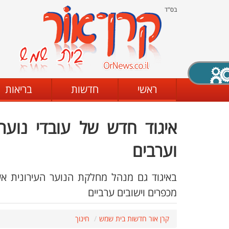
בס"ד
X סגירה
ראשי
חדשות
בריאות
איגוד חדש של עובדי נוער 
דת
מצב שחור - לבן
קביעת ניגודיות
וערבים
באיגוד גם מנהל מחלקת הנוער העירונית א
ים
גופן קריא
הגדלת האתר
מכפרים וישובים ערביים
קרן אור חדשות בית שמש
חינוך