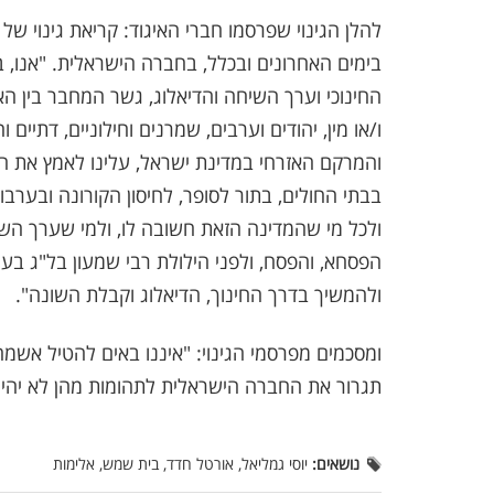
להלן הגינוי שפרסמו חברי האיגוד: קריאת גינוי ש
בימים האחרונים ובכלל, בחברה הישראלית. "אנו, 
החינוכי וערך השיחה והדיאלוג, גשר המחבר בין הא
ו/או מין, יהודים וערבים, שמרנים וחילוניים, דתיים 
והמרקם האזרחי במדינת ישראל, עלינו לאמץ את הס
בבתי החולים, בתור לסופר, לחיסון הקורונה ובערבו
ולכל מי שהמדינה הזאת חשובה לו, ולמי שערך השי
הפסחא, והפסח, ולפני הילולת רבי שמעון בל"ג בעו
ולהמשיך בדרך החינוך, הדיאלוג וקבלת השונה".
ומסכמים מפרסמי הגינוי: "איננו באים להטיל אש
תגרור את החברה הישראלית לתהומות מהן לא יהיה
נושאים:
יוסי גמליאל, אורטל חדד, בית שמש, אלימות