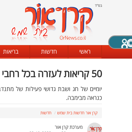
בס"ד
X סגירה
ראשי
חדשות
בריאות
50 קריאות לעזרה בכל רחבי העיר והסביבה
דת
מצב שחור - לבן
קביעת ניגודיות
כנראה מבימבה.
ים
גופן קריא
הגדלת האתר
קרן אור חדשות בית שמש
חדשות
מערכת קרן אור