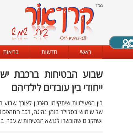
בס"ד
X סגירה
ראשי
חדשות
בריאות
שבוע הבטיחות ברכבת ישר
דת
מצב שחור - לבן
קביעת ניגודיות
ייחודי בין עובדים לילדיהם
בין הפעילויות שיתקיימו בארגון לאורך שבוע 
ים
גופן קריא
הגדלת האתר
של שימוש בסלולר בזמן נהיגה, רכב התהפכות,
ושחקנים שהוכשרו לנושא הבטיחות שיעברו בי