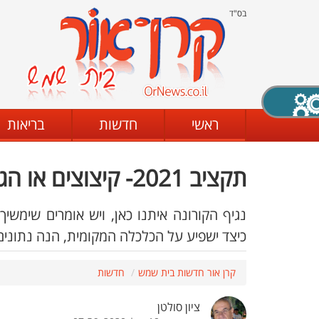
בס"ד
X סגירה
ראשי
חדשות
בריאות
תקציב 2021- קיצוצים או הגדלת גירעון
דת
מצב שחור - לבן
קביעת ניגודיות
כיצד ישפיע על הכלכלה המקומית, הנה נתונים פתיחה של שנת 2020
ים
גופן קריא
הגדלת האתר
קרן אור חדשות בית שמש
חדשות
ציון סולטן