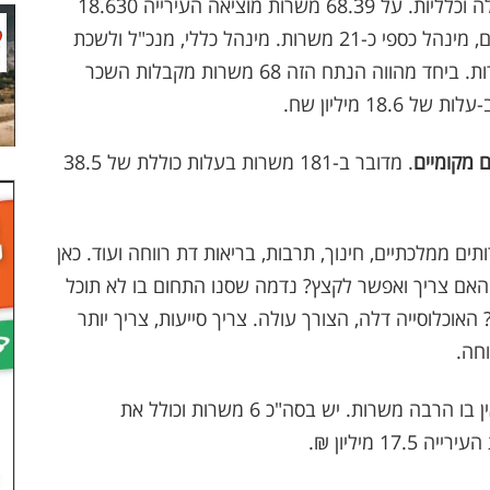
הנה חלוקה לפי פרקים בתקציב. פרק ראשון- הנהלה וכלליות. על 68.39 משרות מוציאה העירייה 18.630
מיליון שח. מי כלול במשרות האלה? ארבעה נבחרים, מינהל כספי כ-21 משרות. מינהל כללי, מנכ"ל ולשכת
ראש העיר, סמנכ"ל, משאבי אנוש וכד עוד 44 משרות. ביחד מהווה הנתח הזה 68 משרות מקבלות השכר
ם מקומיים
. מדובר ב-181 משרות בעלות כוללת של 38.5
 ממלכתיים, חינוך, תרבות, בריאות דת רווחה ועוד. כאן
לות כוללת של 115 מיליון שח. האם צריך ואפשר לקצץ? נדמה שסנו התחום בו לא תוכל
אוכלוסייה דלה, הצורך עולה. צריך סייעות, צריך יותר
וחה.
הפרק הרביעי הוא המוגדר תחת כותרת מפעלים ואין בו הרבה משרות. יש בסה"כ 6 משרות וכולל את