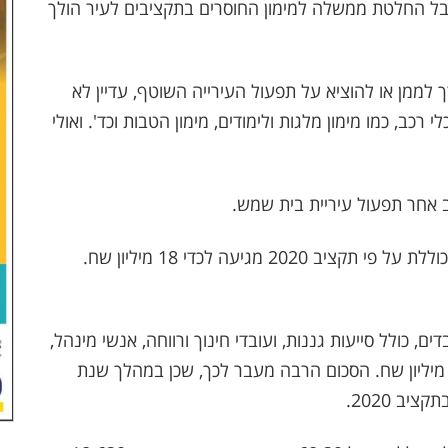
קבל החלטת ממשלה למימון החוסרים בתקציבים לעיר הולך
לממן או להוציא על תפעול העירייה השוטף, עדיין לא
רכב, כמו מימון מלגות ולימודים, מימון הטבות וכד'. ואולי
 אחר תפעול עיריית בית שמש.
, מימון עלותם הכוללת על פי תקציב 2020 מגיעה לכדי 18 מיליון שח.
הכולל של עובדי העירייה מעל ל-1170 עובדים, כולל סייעות גננות, ועובדי חינוך ורווחה, אנשי מינהל,
יקוח ושירותים עירוני מגיעה לסך כולל של 192.5 מיליון שח. הסכום הרבה מעבר לכך, שכן במהלך שנת