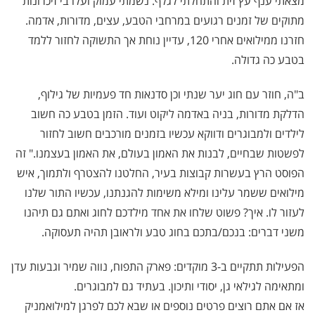
מצאתי ענף עץ זית והתחלתי לגלף. נשמתי עמוק ועלו בי זיכרונות
מתוקים של זמנים רגועים במרחבי הטבע, עצים, מדורות, אדמה.
חזרנו ממילואים אחרי 120, עדיין נוחת אך התשוקה לחזור ללמד
בטבע כה גדולה.
ב"ה, חוזר עם חוג יער שנתי וכן סדנאות חד פעמיות של גילוף,
הדלקת מדורות, בניה באדמה ליקוט ועוד. הזמן בטבע כה חשוב
לילדים ולמבוגרים ודווקא עכשיו בזמנים מורכבים חשוב לחזור
לפשטות שבחיים, לבנות את האמון בעולם, את האמון בעצמנו." זה
הפוסט הרץ בעשרות קבוצות בעיר, החלטנו להצטרף ולתמוך, איש
מילואים ששמר עלינו ומילא משימות להגנתנו, עכשיו התור שלנו
לעזור לו. איך? פשוט שלחו את אחד מילדכם לחוג ואתם גם תיהנו
משני דברים: בנכם/בתכם בחוג טבע ולראובן תהיה תעסוקה.
הפעילות תתקיים ב-3 מוקדים: פארק התפוח, נווה שמיר וגבעות עדן
ומתאימה לגילאי גן, יסודי ותיכון. בעתיד גם למבוגרים.
אז אם אתם רוצים פרטים נוספים או שבא לכם לפרגן למילואמניק