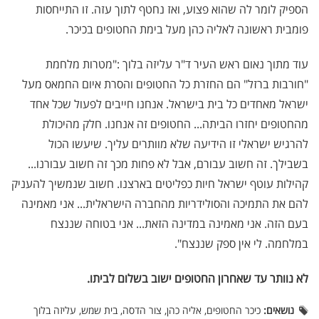
הספיק לומר לה שהוא פצוע, ואז נחטף לתוך עזה. זו התייחסות
פומבית ראשונה לאליה כהן מעל בימת החטופים בכיכר.
עוד מתוך נאום ראש העיר ד"ר עליזה בלוך :"מטרות מלחמת
"חורבות ברזל" הם החזרת כל החטופים והסרת איום החמאס מעל
ישראל מאחדים כל בית בישראל. אנחנו חייבים לפעול שכל אחד
מהחטופים יחזרו הביתה... החטופים זה אנחנו. חלק מהיכולת
להרגיש ישראלי זו הידיעה שלא מוותרים עליך. שיעשו הכול
בשבילך. זה חשוב עבורם, אבל לא פחות מכך זה חשוב עבורנו...
קהילות עוטף ישראל חיות כפליטים בארצנו. חשוב שנמשיך להעניק
להם את התמיכה והסולידריות מהחברה הישראלית... אני מאמינה
בעם הזה. אני מאמינה במדינה הזאת... אני בטוחה שננצח
במלחמה. לי אין ספק שננצח".
לא נוותר עד שאחרון החטופים ישוב בשלום לביתו.
נושאים:
כיכר החטופים, אליה כהן, צור הדסה, בית שמש, עליזה בלוך