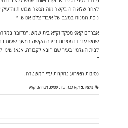
ככה״נ לפני מספר שבועות ואותר אמש ללא רוח חיי
לאחר שלא היה בקשר מזה מספר שבועות והזעיק א
גופת המנוח במצב של איבוד צלם אנוש. ״
אברהם קאפ מפקד זק״א בית שמש: ״מדובר במקרה מו
שמש עבדו במסירות בזירה הקשה במשך שעות רבות
לבית העלמין בעיר שם הובא לקבורה, אנא! שימו ל
״
נסיבות האירוע נחקרות ע״י המשטרה.
נושאים:
זקא כבה, בית שמש, אברהם קאפ