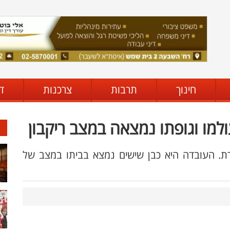
חינוך
תרבות
צרכנות
ד
למו וגופתו נמצאה במצב ריקבון
רת. העובדה היא כבן שישים נמצא בביתו במצב של