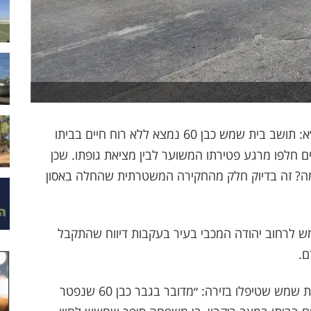
בשורה קשה הבוקר שהגיעה באמצעות דוברות זק״א: תושב בית שמש כבן 60 נמצא ללא רוח חיים בביתו
ם חלפו מרגע פטירתו המשוער לבין מציאת גופתו. שכן
ה? זה בדיוק חלק מהחקירה המשטרתית שהחלה באסון
ש לרחוב יהודה המכבי בעיר בעקבות דיווח שהתקבל
ם.
יוסף חיים האוזי ואשר אייזנבך מתנדבי זק״א צוות בית שמש שטיפלו בזירה: ״מדובר בגבר כבן 60 שנפטר