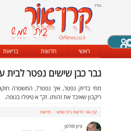
בס"ד
X סגירה
ראשי
חדשות
בריאות
גבר כבן שישים נפטר לבית עו
דת
מצב שחור - לבן
קביעת ניגודיות
מתי בדיוק נפטר, איך נפטר?. המשטרה חוק
ריקבון שאיבד את זהותו. זק" א טיפלו בגופה.
ים
גופן קריא
הגדלת האתר
קרן אור חדשות בית שמש
חדשות
ציון סולטן