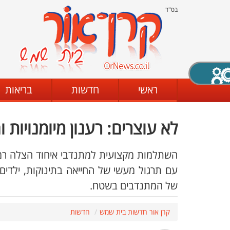
בס"ד
X סגירה
ראשי
חדשות
בריאות
לא עוצרים: רענון מיומנויות
דת
מצב שחור - לבן
קביעת ניגודיות
השתלמות מקצועית למתנדבי איחוד הצלה רמת
עם תרגול מעשי של החייאה בתינוקות, ילדים 
של המתנדבים בשטח.
ים
גופן קריא
הגדלת האתר
קרן אור חדשות בית שמש
חדשות