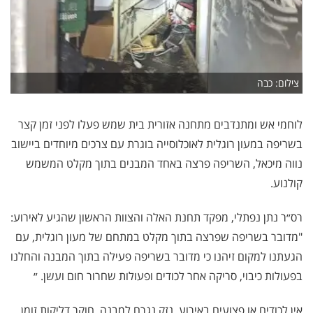
צילום: כבה
לוחמי אש ומתנדבים מתחנה אזורית בית שמש פעלו לפני זמן קצר
בשריפה במעון רוגלית לאוכלוסייה בוגרת עם צרכים מיוחדים ביישוב
נווה מיכאל, השריפה פרצה באחד המבנים בתוך מקלט המשמש
קולנוע.
רס״ר נתן נפתלי, מפקד תחנת האלה והצוות הראשון שהגיע לאירוע:
"מדובר בשריפה שפרצה בתוך מקלט במתחם של מעון רוגלית, עם
הגעתנו למקום זיהנו כי מדובר בשריפה פעילה בתוך המבנה והחלנו
בפעולות כיבוי, סריקה אחר לכודים ופעולות שחרור חום ועשן. ״
אין לכודים או פצועים באירוע, נזק נגרם למבנה. חוקר דליקות זומן