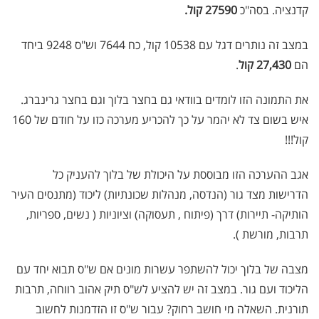
קדנציה. בסה"כ
27590 קול.
במצב זה נותרים דגל עם 10538 קול, כח 7644 וש"ס 9248 ביחד
הם
27,430 קול
.
את התמונה הזו לומדים בוודאי גם בחצר בלוך וגם בחצר גרינברג.
איש בשום צד לא יהמר על כך להכריע מערכה כזו על חודם של 160
קול!!!
אגב ההערכה הזו מבוססת על היכולת של בלוך להעניק כל
הדרישות מצד גור (הנדסה, מנהלות שכונתיות) ליכוד (מתנסים העיר
הותיקה- תיירות) דרך (פיתוח , תעסוקה) וציוניות ( נשים, ספריות,
תרבות, מורשת ).
מצבה של בלוך יכול להשתפר עשרות מונים אם ש"ס תבוא יחד עם
הליכוד ועם גור. במצב זה יש להציע לש"ס תיק אהוב רווחה, תרבות
תורנית. השאלה מי חושב רחוק? עבור ש"ס זו הזדמנות לחשוב