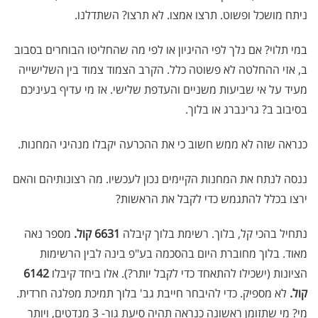
ניתח מושכל ופשוט. תרצו אמצו. לא תרצו? השתדלנו.
במי תלוי? אם נלך לפי ההיגיון או לפי מה שהחליטו הבוחרים בסבוב
ב, אזי ההחלטה לא פשוטה כלל. הקרב הצמוד צמוד בין השלישייה
מעיד על אי שביעות משניים והעדפת שלישי. אז מי עדיף בעיניכם
בסיבוב ב? גרינברג או בלוך.
כנראה שזה לא ממש חשוב כי את ההכרעה יקבלו מנהיגי המחנות.
ננסה לנתח את המחנות הקיימים נכון לעכשיו. מה רצונותיהם והאם
ירצו בכלל להתגמש כדי לקבל את הראשות?
נתחיל בהכי קל, בלוך. רשימת בלוך קיבלה
6631 קול.
מספר נאה
מאוד. בלוך מחוברת היום בהסכמה בע"פ בינה לבין הרשימות
הציונות (ישכילו להתאחד כדי לקבל יותר?). אלו ביחד קיבלו
6142
קול.
לא מספיק. כדי להיבחר חייבת גב' בלוך תמיכת מפלגה חרדית.
מי? מי שתזומן ראשונה כנראה תהיה סיעת גור- 3 מנדטים, ויותר