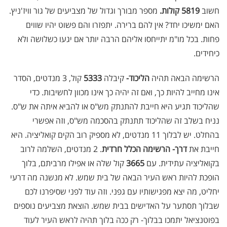
חשוב
5819 קולות.
מספר מבורך וגדול של מצביעים של גור וויז'ניץ.
האם ימשיכו יחד? אין להם ברירה. יתפזרו והם פשוט יהיו שווים
פחות. בכל מו"מ יתייחסו אליהם הרבה יותר אם יגעו כשלושה ולא
כיחידים.
הרשימה הבאה תהיה
הליכוד-
קיבלה
5333
קול, 3 מנדטים, הסדר
אינו מחייב להיות כך, ואם זה יהיה כך אינו מכוון לחשיבות. כדי
שהליכוד תגיע היא חייבת להתנתק מש"ס או להביא איתה את ש"ס.
נניח בשלב זה שהליכוד תתנתק בהסכמה מש"ס, וזה אפשרי
בהחלט. יש לבלוך 11 מנדטים, לא מספיק רוב הקים קואליציה. היא
חייבת את
דרך- הרשימה הכלל חרדית
. 2 מנדטים, השלמה לרוב
בקואליציה עתידית. עם
3665
קול שלה או אפילו מרביתם, בלוך
הופכת להיות ראש העיר הבאה של בית שמש. לא מנשנה מה דרעי
יחליט, מה יצא מפגישותיו עם גפני. וזה עוד לפני שסיפרנו לכם
שבלוך תסתער על האדישים בבית שמש. הוצאת מצביעים נוספים
בפוטנציאל יתמכו בבלוך- רק ככה בלוך תהיה לראש העיר לעוד