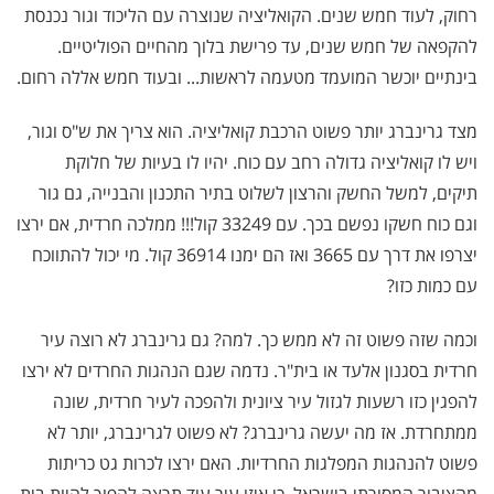
רחוק, לעוד חמש שנים. הקואליציה שנוצרה עם הליכוד וגור נכנסת
להקפאה של חמש שנים, עד פרישת בלוך מהחיים הפוליטיים.
בינתיים יוכשר המועמד מטעמה לראשות... ובעוד חמש אללה רחום.
מצד גרינברג יותר פשוט הרכבת קואליציה. הוא צריך את ש"ס וגור,
ויש לו קואליציה גדולה רחב עם כוח. יהיו לו בעיות של חלוקת
תיקים, למשל החשק והרצון לשלוט בתיר התכנון והבנייה, גם גור
וגם כוח חשקו נפשם בכך. עם 33249 קול!!! ממלכה חרדית, אם ירצו
יצרפו את דרך עם 3665 ואז הם ימנו 36914 קול. מי יכול להתווכח
עם כמות כזו?
וכמה שזה פשוט זה לא ממש כך. למה? גם גרינברג לא רוצה עיר
חרדית בסגנון אלעד או בית"ר. נדמה שגם הנהגות החרדים לא ירצו
להפגין כזו רשעות לגזול עיר ציונית ולהפכה לעיר חרדית, שונה
ממתחרדת. אז מה יעשה גרינברג? לא פשוט לגרינברג, יותר לא
פשוט להנהגות המפלגות החרדיות. האם ירצו לכרות גט כריתות