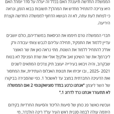
הממשלה החדשה תיענה? האם בכלל זה יעלה על סדר יומה? האם
היא צריכה להתחיל מחדש את המהלך? תשובות בבוא הזמן, ונראה
כי לפחות לעת עתה, לא זה הנושא הדחוף לממשלה החדשה וקצרת
היריעה.
חברי הממשלה טרם חיממו את הכיסאות במשרדיהם, כולם יושבים
עדיין ללמוד את התפקיד, תחילה עליהם לגבש צוותי עבודה ורק
אח"כ להתחיל ללמוד את השטח. מתי נראה כאן את שר האוצר
ליברמן? את שר השיכון זאב אלקין? אולי את שרת הפנים? לא בטוח
שבקרוב, והיה ויבואו בעירייה יעוצב תיק צרכים המתאים לשנים
2021 -2025 , ובו יוכיחו את תנופת האכלוס העתידית, את המחסור
ואת הדעיכה החברתית במצב עד לאשכול 1. כפי שהסבירה בביקורו
של השר ליצמן:
"אנחנו כרגע במדד סוציואקונומי 2 ואם הממשלה
לא תתעורר אנחנו נרד לדרוג 1."
ועכשיו כאשר פג כוחן של סיעות הליכוד והסיעות החרדיות בקידום
היוזמה עולה לבמה סגנית ראש העיר עו"ד רינה הולנדר, מי