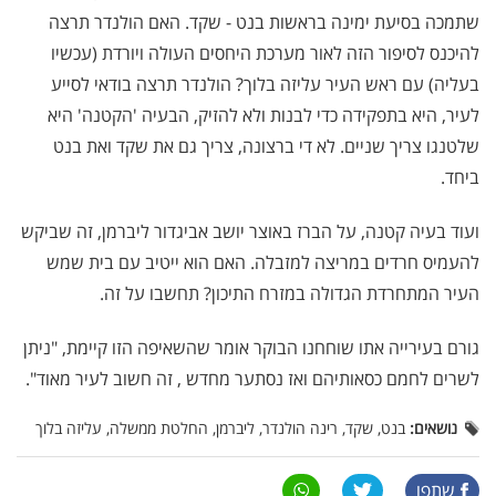
שתמכה בסיעת ימינה בראשות בנט - שקד. האם הולנדר תרצה
להיכנס לסיפור הזה לאור מערכת היחסים העולה ויורדת (עכשיו
בעליה) עם ראש העיר עליזה בלוך? הולנדר תרצה בודאי לסייע
לעיר, היא בתפקידה כדי לבנות ולא להזיק, הבעיה 'הקטנה' היא
שלטנגו צריך שניים. לא די ברצונה, צריך גם את שקד ואת בנט
ביחד.
ועוד בעיה קטנה, על הברז באוצר יושב אביגדור ליברמן, זה שביקש
להעמיס חרדים במריצה למזבלה. האם הוא ייטיב עם בית שמש
העיר המתחרדת הגדולה במזרח התיכון? תחשבו על זה.
גורם בעירייה אתו שוחחנו הבוקר אומר שהשאיפה הזו קיימת, "ניתן
לשרים לחמם כסאותיהם ואז נסתער מחדש , זה חשוב לעיר מאוד".
נושאים:
בנט, שקד, רינה הולנדר, ליברמן, החלטת ממשלה, עליזה בלוך
שתפו