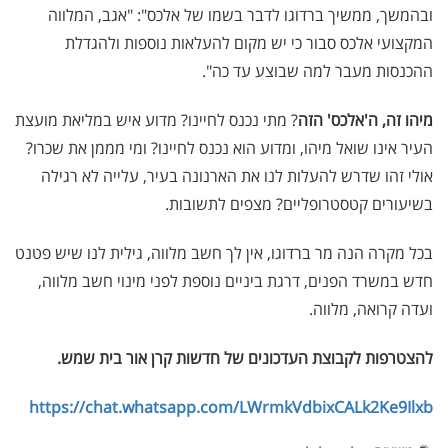
ובהמשך, ממשיך ברדוגו לדבר בשמו של אלכס": "אגב, המלווה
המקצועי אלכס סבור כי יש מקום להעלאות נוספות ולהגדלת
ההכנסות מעבר למה שבוצע עד כה".
מיהו זה, ה'אלכס' הזה
? מתי נכנס לחיינו? מדוע איש במליאת מועצת
העיר אינו שואל מיהו, ומדוע הוא נכנס לחיינו? ומי מממן את שכרו?
אולי זהו שדרש להעלות לנו את הארנונה בעיר, עלייה לא רגילה
בשיעורים קטסטרופליים? מצפים לתשובות.
בכל מקרה הנה מר ברדוגו, אין לך חשב מלווה, גילית לנו שיש פטנט
חדש במשרד הפנים, דרגת ביניים נוספת לפני מינוי חשב מלווה,
ועדה קרואה, מלווה.
להצטרפות לקבוצת העדכונים של חדשות קרן אור בית שמש
.
https://chat.whatsapp.com/LWrmkVdbixCALk2Ke9Ilxb