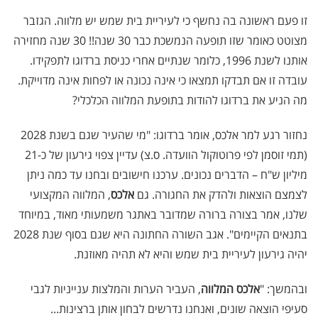
זו פעם ראשונה בה נחשף כי לעיריית בית שמש יש מלווה. הגזבר
מצוטט כאומר שזו תופעה הנמשכת כבר 30 שנה!! 30 שנה מחזירה
אותנו לשנת 1996, כלומר שנתיים אחרי כניסת ברדוגו לתפקידו.
עובדה זו אם תבדקו תמצאו כי אינה נכונה או לפחות אינה מדוייקת.
מה הניע את ברדוגו להודות בתופעת המלווה הכלכלי?
נחזור רגע למר אלכס, אומר ברדוגו: "מי שהעיר שגם בשנת 2028
(תמי זוסמן לפי פרוטוקול הוועדה. ס.צ) עדיין צפוי גירעון של כ-21
מיליון ש"ח – הדברים נכונים. ערכנו חישובים ובחנו עד כמה ניתן
לצמצם הוצאות ולהדק את החגורה. גם
אלכס
, המלווה המקצועי
שלנו, אמר בצורה ברורה שמדובר באתגר משמעותי מאוד, במיוחד
בתנאים הקיימים". אגב השורה החתונה היא שגם בסוף שנת 2028
יהיה גירעון לעיריית בית שמש והיא לא תהיה מאוזנת.
ובהמשך: "
אלכס המלווה
, העביר הערות והמלצות ענייניות לגבי
סעיפי הוצאה שונים, ואנחנו נדרשים לבחון אותן ברצינות...